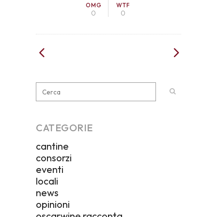
OMG
WTF
0
0
CATEGORIE
cantine
consorzi
eventi
locali
news
opinioni
oscarwine racconta