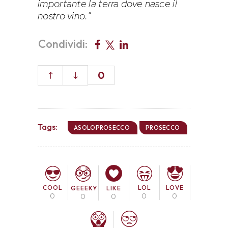
importante la terra dove nasce il
nostro vino.
”
Condividi:
0
Tags:
ASOLOPROSECCO
PROSECCO
COOL
LOL
LOVE
GEEEKY
LIKE
0
0
0
0
0