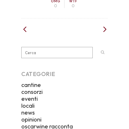
OMG
WTF
0
0
CATEGORIE
cantine
consorzi
eventi
locali
news
opinioni
oscarwine racconta