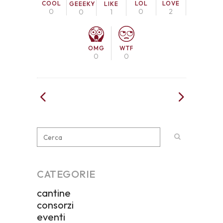
COOL
LOL
LOVE
GEEEKY
LIKE
0
0
2
0
1
OMG
WTF
0
0
CATEGORIE
cantine
consorzi
eventi