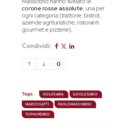
Massobrio hanno svelato le
cor
one rosse assolute
, una per
ogni categoria (trattorie, bistrot,
aziende agrituristiche, ristoranti
gourmet e pizzerie).
Condividi:
0
Tags:
GOLOSARIA
ILGOLOSARIO
MARCOGATTI
PAOLOMASSOBRIO
TOPHUNDRED