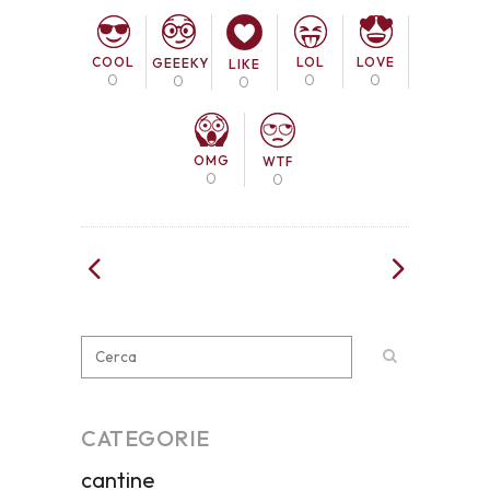
COOL
LOL
LOVE
GEEEKY
LIKE
0
0
0
0
0
OMG
WTF
0
0
CATEGORIE
cantine