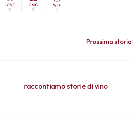
LOVE
OMG
WTF
0
0
0
Prossima storia
raccontiamo storie di vino