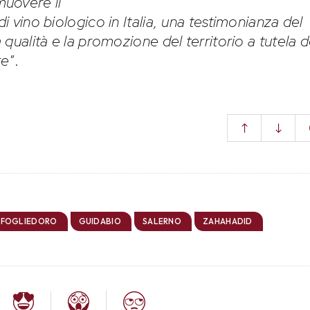
uovere il
di vino biologico in Italia, una testimonianza del
a qualità e la promozione del territorio a tutela d
re
”.
FOGLIEDORO
GUIDABIO
SALERNO
ZAHAHADID