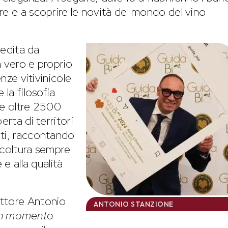
re e a scoprire le novità del mondo del vino
edita da
 vero e proprio
enze vitivinicole
 la filosofia
le oltre 2500
erta di territori
nti, raccontando
ricoltura sempre
 e alla qualità
rettore Antonio
ANTONIO STANZIONE
un momento