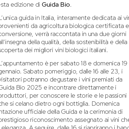
esta edizione di
Guida Bio
.
L’unica guida in Italia, interamente dedicata ai vi
provenienti da agricoltura biologica certificata e
conversione, verrà raccontata in una due giorni
all’insegna della qualità, della sostenibilità e della
scoperta dei migliori vini biologici italiani.
L’appuntamento è per sabato 18 e domenica 19
gennaio. Sabato pomeriggio, dalle 16 alle 23, i
visitatori potranno degustare i vini premiati da
Guida Bio 2025 e incontrare direttamente i
produttori, per conoscere le storie e le passioni
che si celano dietro ogni bottiglia. Domenica
sentazione ufficiale della Guida e la cerimonia di
l prestigioso riconoscimento assegnato ai vini che
d eleganza. A seguire, dalle 16 si riapriranno i ban