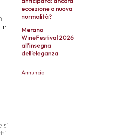
anticipata: ancora
eccezione o nuova
normalità?
ni
 in
Merano
WineFestival 2026
all’insegna
dell’eleganza
Annuncio
 si
chi