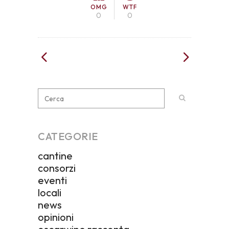
OMG
WTF
0
0
CATEGORIE
cantine
consorzi
eventi
locali
news
opinioni