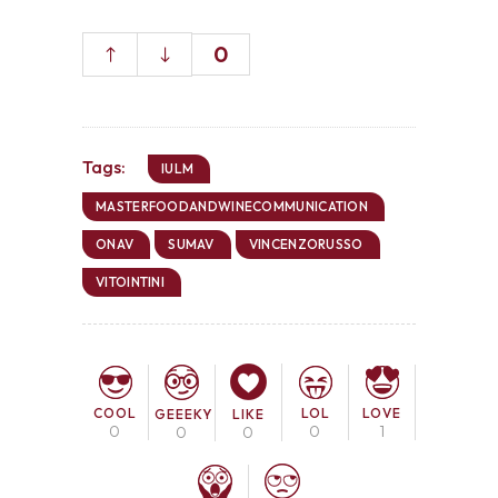
0
Tags:
IULM
MASTERFOODANDWINECOMMUNICATION
ONAV
SUMAV
VINCENZORUSSO
VITOINTINI
COOL
LOL
LOVE
GEEEKY
LIKE
0
0
1
0
0