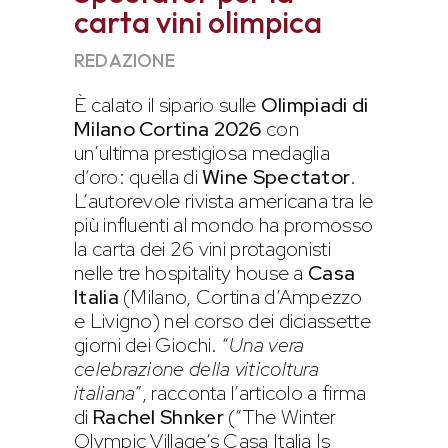
carta vini olimpica
REDAZIONE
È calato il sipario sulle
Olimpiadi di
Milano Cortina 2026
con
un’ultima prestigiosa medaglia
d’oro: quella di
Wine Spectator
.
L’autorevole rivista americana tra le
più influenti al mondo ha promosso
la carta dei 26 vini protagonisti
nelle tre hospitality house a
Casa
Italia
(Milano, Cortina d’Ampezzo
e Livigno) nel corso dei diciassette
giorni dei Giochi. “
Una vera
celebrazione della viticoltura
italiana
”, racconta l’articolo a firma
di
Rachel Shnker
(“The Winter
Olympic Village’s Casa Italia Is