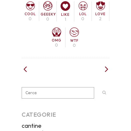
COOL
LOL
LOVE
GEEEKY
LIKE
0
0
2
0
1
OMG
WTF
0
0
CATEGORIE
cantine