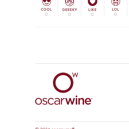
COOL
LOL
GEEEKY
LIKE
0
0
0
0