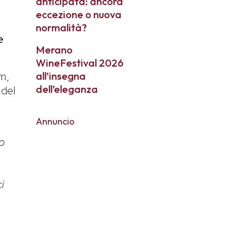
anticipata: ancora
eccezione o nuova
normalità?
e
Merano
WineFestival 2026
am,
all’insegna
dell’eleganza
 del
Annuncio
lo
i