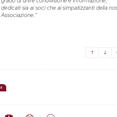
grado di unire condivisione e informazione,
dedicati sia ai soci che ai simpatizzanti della no
Associazione.
”
ER