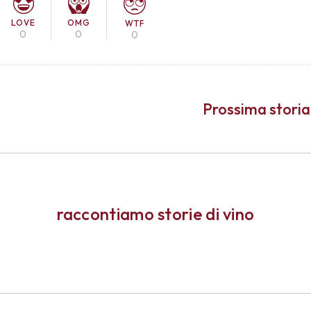
LOVE
OMG
WTF
0
0
0
Prossima storia
raccontiamo storie di vino