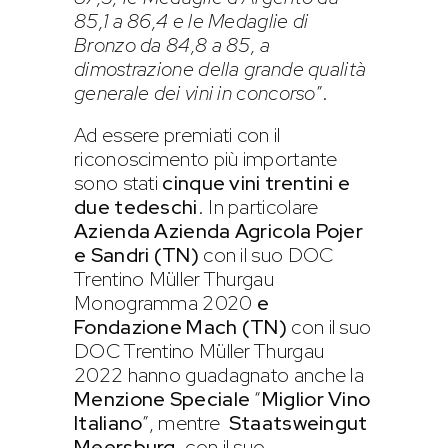
85,1 a 86,4 e le Medaglie di
Bronzo da 84,8 a 85, a
dimostrazione della grande qualità
generale dei vini in concorso
”.
Ad essere premiati con il
riconoscimento più importante
sono stati
cinque vini trentini e
due tedeschi
. In particolare
Azienda Azienda Agricola Pojer
e Sandri (TN)
con il suo DOC
Trentino Müller Thurgau
Monogramma 2020
e
Fondazione Mach (TN)
con il suo
DOC Trentino Müller Thurgau
2022 hanno guadagnato anche la
Menzione Speciale
“
Miglior Vino
Italiano
”, mentre
Staatsweingut
Meersburg
, con il suo