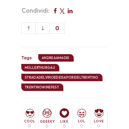
Condividi:
0
Tags:
ANDREAAMADEI
MÜLLERTHURGAU
STRADADELVINOEDEISAPORIDELTRENTINO
TRENTINOWINEFEST
COOL
LOL
LOVE
GEEEKY
LIKE
0
0
0
0
0