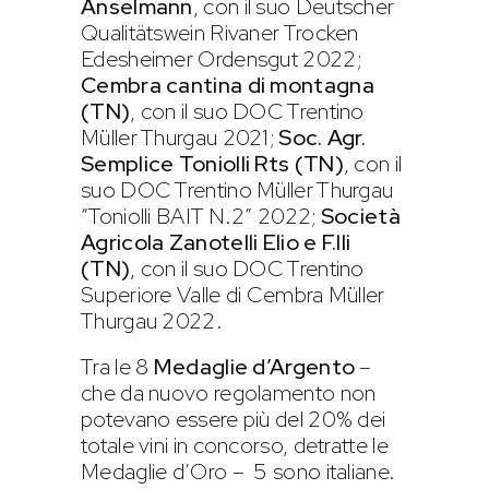
Anselmann
, con il suo Deutscher
Qualitätswein Rivaner Trocken
Edesheimer Ordensgut 2022;
Cembra cantina di montagna
(TN)
, con il suo DOC Trentino
Müller Thurgau 2021;
Soc. Agr.
Semplice Toniolli Rts (TN)
, con il
suo DOC Trentino Müller Thurgau
“Toniolli BAIT N.2” 2022;
Società
Agricola Zanotelli Elio e F.lli
(TN)
, con il suo DOC Trentino
Superiore Valle di Cembra Müller
Thurgau 2022.
Tra le 8
Medaglie d’Argento
–
che da nuovo regolamento non
potevano essere più del 20% dei
totale vini in concorso, detratte le
Medaglie d’Oro – 5 sono italiane.