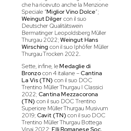
che ha ricevuto anche la Menzione
Speciale “
Miglior Vino Dolce
”;
Weingut Dilger
con il suo
Deutscher Qualitätswein
Bermatinger Leopoldsberg Müller
Thurgau 2022;
Weingut Hans
Wirsching
con il suo Iphöfer Müller
Thurgau Trocken 2022.
Sette, infine, le
Medaglie di
Bronzo
con 4 italiane –
Cantina
La Vis (TN)
con il suo DOC
Trentino Müller Thurgau I Classici
2022;
Cantina Mezzacorona
(TN)
con il suo DOC Trentino
Superiore Müller Thurgau Musivum
2019;
Cavit (TN)
con il suo DOC
Trentino Müller Thurgau Bottega
Vinai 2022;
F.lli Romanese Soc.