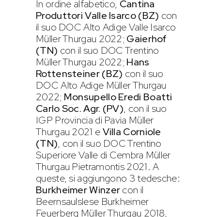
In ordine alfabetico,
Cantina
Produttori Valle Isarco (BZ)
con
il suo DOC Alto Adige Valle Isarco
Müller Thurgau 2022;
Gaierhof
(TN)
con il suo DOC Trentino
Müller Thurgau 2022;
Hans
Rottensteiner (BZ)
con il suo
DOC Alto Adige Müller Thurgau
2022;
Monsupello Eredi Boatti
Carlo Soc. Agr. (PV)
, con il suo
IGP Provincia di Pavia Müller
Thurgau 2021 e
Villa Corniole
(TN)
, con il suo DOC Trentino
Superiore Valle di Cembra Müller
Thurgau Pietramontis 2021. A
queste, si aggiungono 3 tedesche:
Burkheimer Winzer
con il
Beernsaulslese Burkheimer
Feuerberg Müller Thurgau 2018,