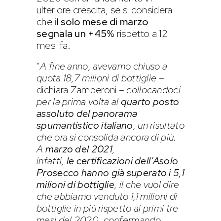
ulteriore crescita, se si considera
che
il solo mese di marzo
segnala un +45%
rispetto a 12
mesi fa.
“
A fine anno, avevamo chiuso a
quota 18,7 milioni di bottiglie
–
dichiara Zamperoni –
collocandoci
per la prima volta al
quarto posto
assoluto del panorama
spumantistico italiano
, un risultato
che ora si consolida ancora di più.
A
marzo del 2021
,
infatti,
le
certificazioni dell’Asolo
Prosecco hanno già superato i 5,1
milioni di bottiglie
, il che vuol dire
che abbiamo venduto 1,1 milioni di
bottiglie in più rispetto ai primi tre
mesi del 2020, confermando