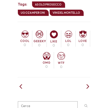
Tags:
ASOLOPROSECCO
UGOZAMPERONI
VINIDELMONTELLO
COOL
LOL
LOVE
GEEEKY
LIKE
0
0
0
0
0
OMG
WTF
0
0