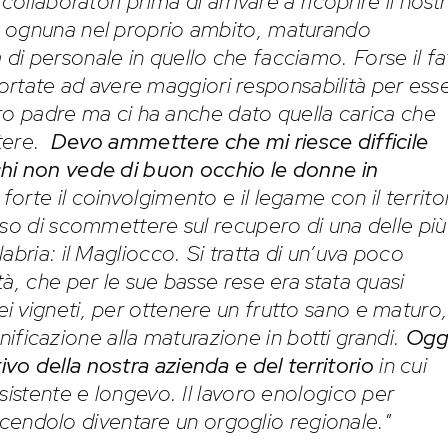
collaboratori prima di arrivare a ricoprire il nost
, ognuna nel proprio ambito, maturando
i personale in quello che facciamo. Forse il fa
a portate ad avere maggiori responsabilità per ess
stro padre ma ci ha anche dato quella carica che
ttere.
Devo ammettere che mi riesce difficile
chi non vede di buon occhio le donne in
forte il coinvolgimento e il legame con il territo
iso di scommettere sul recupero di una delle più
abria: il Magliocco. Si tratta di un’uva poco
à, che per le sue basse rese era stata quasi
 vigneti, per ottenere un frutto sano e maturo,
vinificazione alla maturazione in botti grandi.
Oggi
o della nostra azienda e del territorio
in cui
sistente e longevo. Il lavoro enologico per
 facendolo diventare un orgoglio regionale.
”