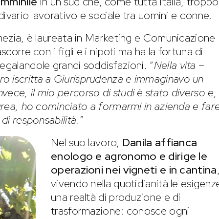
emminile
in un sud che, come tutta Italia, troppo
 divario lavorativo e sociale tra uomini e donne.
Lamezia, è laureata in Marketing e Comunicazione
scorre con i figli e i nipoti ma ha la fortuna di
egalandole grandi soddisfazioni. “
Nella vita
–
ero iscritta a Giurisprudenza e immaginavo un
ece, il mio percorso di studi è stato diverso e,
aurea, ho cominciato a formarmi in azienda e fare
di responsabilità.
”
Nel suo lavoro,
Danila affianca
enologo e agronomo e dirige le
operazioni nei vigneti e in cantina
vivendo nella quotidianità le esigenz
una realtà di produzione e di
trasformazione: conosce ogni