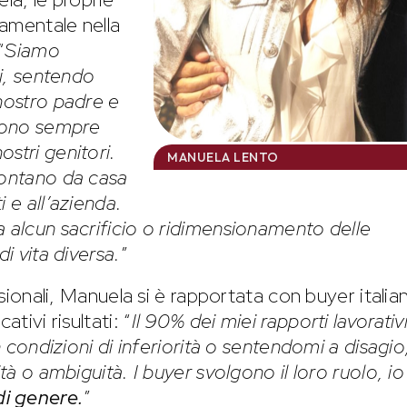
amentale nella
“
Siamo
li, sentendo
 nostro padre e
 sono sempre
stri genitori.
MANUELA LENTO
lontano da casa
 e all’azienda.
a alcun sacrificio o ridimensionamento delle
di vita diversa.
”
ssionali, Manuela si è rapportata con buyer italian
tivi risultati: “
Il 90% dei miei rapporti lavorativ
in condizioni di inferiorità o sentendomi a disagio
tà o ambiguità. I buyer svolgono il loro ruolo, io 
di genere.
”