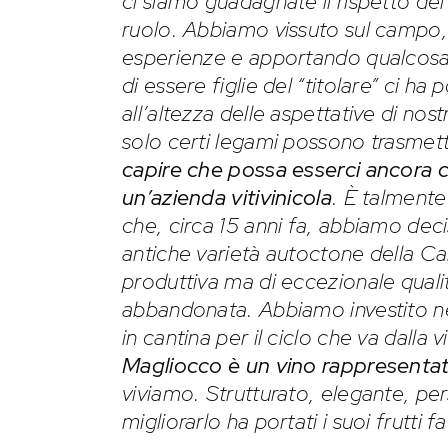
ci siamo guadagnate il rispetto dei 
ruolo. Abbiamo vissuto sul campo
esperienze e apportando qualcosa d
di essere figlie del “titolare” ci h
all’altezza delle aspettative di no
solo certi legami possono trasme
capire che possa esserci ancora 
un’azienda vitivinicola
. È talmente 
che, circa 15 anni fa, abbiamo dec
antiche varietà autoctone della Cal
produttiva ma di eccezionale qualit
abbandonata. Abbiamo investito nei
in cantina per il ciclo che va dalla 
Magliocco è un vino rappresentativ
viviamo. Strutturato, elegante, per
migliorarlo ha portati i suoi frutti