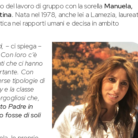
o del lavoro di gruppo con la sorella
Manuela,
tina
. Nata nel 1978, anche lei a Lamezia, laurea
ica nei rapporti umani e decisa in ambito
i
,
– ci spiega –
. Con loro c’è
nti che ci hanno
ortante. Con
rse tipologie di
 e la classe
rgogliosi che,
nto Padre in
do fosse di soli
a, le proprie