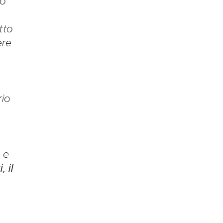
ro
tto
ere
rio
 e
, il