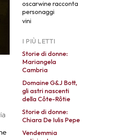
oscarwine racconta
personaggi
vini
I PIÙ LETTI
Storie di donne:
Mariangela
Cambria
Domaine G&J Bott,
gli astri nascenti
della Côte-Rôtie
Storie di donne:
ia
Chiara De Iulis Pepe
one
Vendemmia