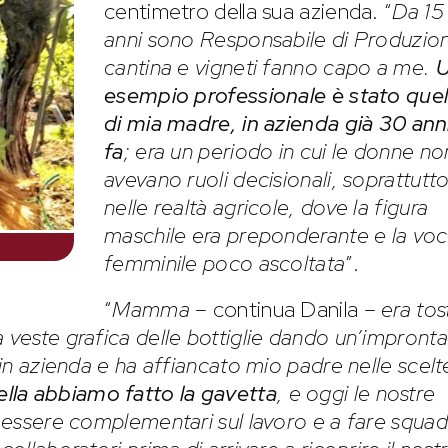
centimetro della sua azienda. “
Da 15
anni sono Responsabile di Produzio
cantina e vigneti fanno capo a me.
esempio professionale è stato quel
di mia madre, in azienda già 30 ann
fa
; era un periodo in cui le donne no
avevano ruoli decisionali, soprattutt
nelle realtà agricole, dove la figura
maschile era preponderante e la vo
femminile poco ascoltata
”.
“
Mamma
– continua Danila –
era tos
a veste grafica delle bottiglie dando un’impronta
o in azienda e ha affiancato mio padre nelle scelt
ella abbiamo fatto la gavetta
, e oggi le nostre
a essere complementari sul lavoro e a fare squad