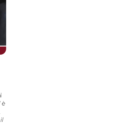
i
i è
,
il