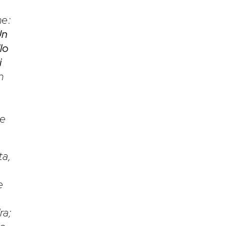
ne:
Un
lo
i
n
o
ce
ta,
e
ra;