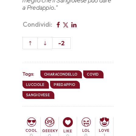
meglio che il Sangiovese può dare
a Predappio
.”
Condividi:
-2
Tags:
CHIARACONDELLO
COVID
LUCCIOLE
PREDAPPIO
SANGIOVESE
COOL
LOL
LOVE
GEEEKY
LIKE
0
0
1
0
0