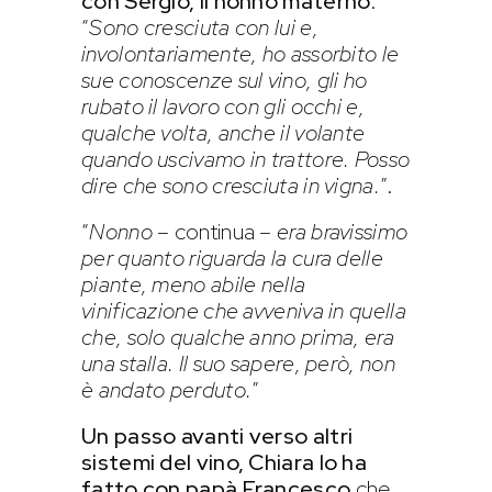
con Sergio, il nonno materno
:
“
Sono cresciuta con lui e,
involontariamente, ho assorbito le
sue conoscenze sul vino, gli ho
rubato il lavoro con gli occhi e,
qualche volta, anche il volante
quando uscivamo in trattore. Posso
dire che sono cresciuta in vigna.
”.
“
Nonno
– continua –
era bravissimo
per quanto riguarda la cura delle
piante, meno abile nella
vinificazione che avveniva in quella
che, solo qualche anno prima, era
una stalla. Il suo sapere, però, non
è andato perduto.
”
Un passo avanti verso altri
sistemi del vino, Chiara lo ha
fatto con papà Francesco
che,