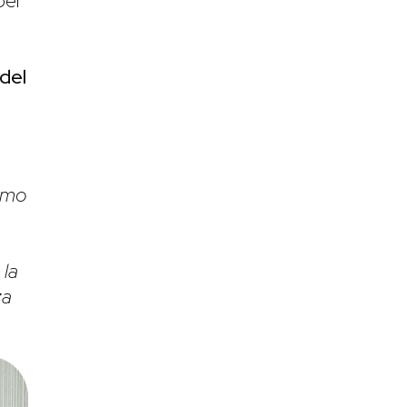
per
del
vamo
 la
za