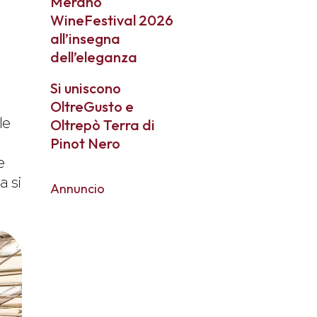
Merano
WineFestival 2026
all’insegna
dell’eleganza
Si uniscono
e
OltreGusto e
le
Oltrepò Terra di
Pinot Nero
e
a si
Annuncio