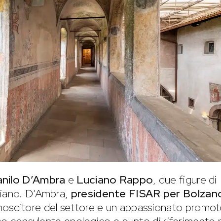
nilo D’Ambra
e
Luciano Rappo
, due figure di
liano. D’Ambra,
presidente FISAR per Bolzan
noscitore del settore e un appassionato promot