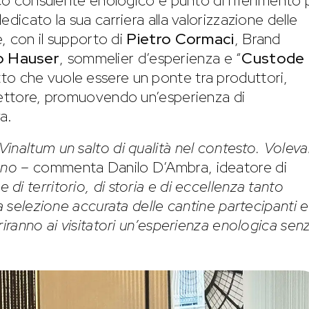
ico consulente enologico e punto di riferimento 
dicato la sua carriera alla valorizzazione delle
e, con il supporto di
Pietro Cormaci
, Brand
o Hauser
, sommelier d’esperienza e “
Custode 
to che vuole essere un ponte tra produttori,
 settore, promuovendo un’esperienza di
a.
inaltum un salto di qualità nel contesto. Vole
ano
– commenta Danilo D’Ambra, ideatore di
 di territorio, di storia e di eccellenza tanto
a selezione accurata delle cantine partecipanti e
riranno ai visitatori un’esperienza enologica sen