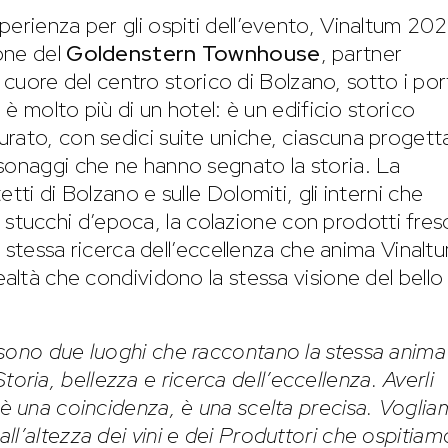
perienza per gli ospiti dell’evento, Vinaltum 20
ione del
Goldenstern Townhouse
, partner
el cuore del centro storico di Bolzano, sotto i por
n è molto più di un hotel: è un edificio storico
rato, con sedici suite uniche, ciascuna progett
sonaggi che ne hanno segnato la storia. La
tti di Bolzano e sulle Dolomiti, gli interni che
ucchi d’epoca, la colazione con prodotti fres
la stessa ricerca dell’eccellenza che anima Vinalt
ealtà che condividono la stessa visione del bello
sono due luoghi che raccontano la stessa anima
Storia, bellezza e ricerca dell’eccellenza. Averli
 è una coincidenza, è una scelta precisa. Vogli
l’altezza dei vini e dei Produttori che ospitiam