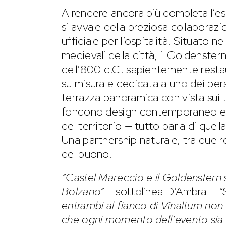
A rendere ancora più completa l’es
si avvale della preziosa collaboraz
ufficiale per l’ospitalità. Situato n
medievali della città, il Goldenster
dell’800 d.C. sapientemente restau
su misura e dedicata a uno dei per
terrazza panoramica con vista sui te
fondono design contemporaneo e st
del territorio — tutto parla di quel
Una partnership naturale, tra due r
del buono.
“Castel Mareccio e il Goldenstern 
Bolzano”
– sottolinea D’Ambra –
“
entrambi al fianco di Vinaltum non
che ogni momento dell’evento sia al