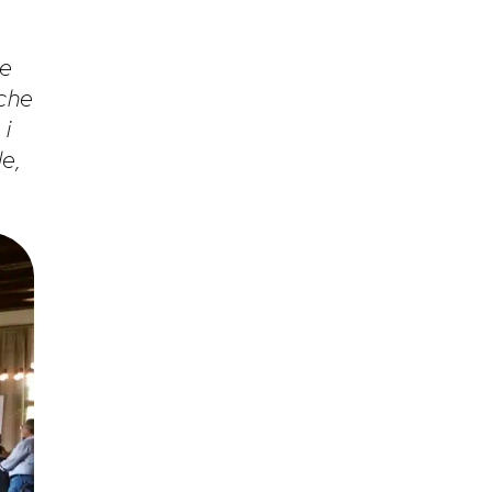
ne
 che
 i
le,