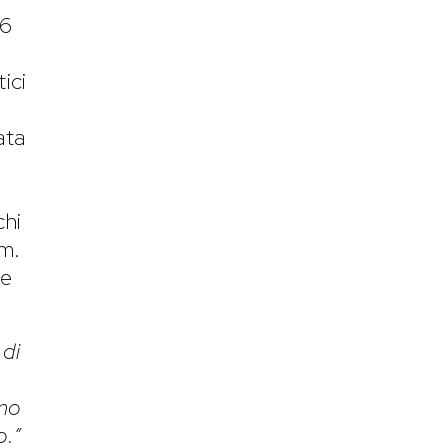
26
tici
ata
chi
um.
 e
 di
amo
o.”