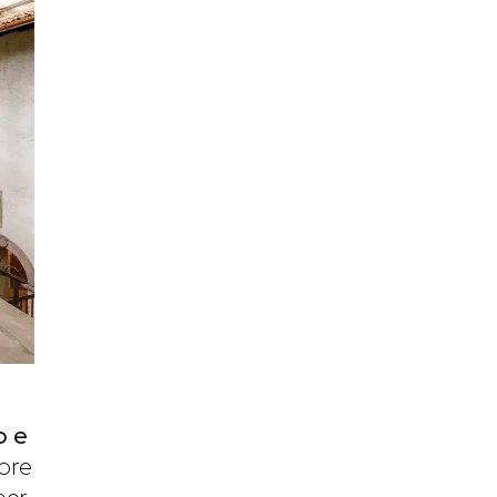
o e
ore