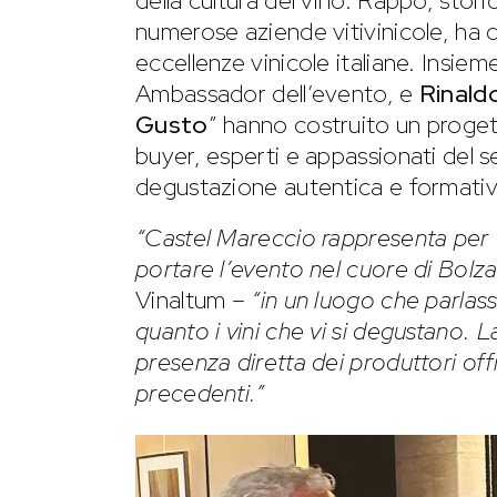
della cultura del vino. Rappo, stor
numerose aziende vitivinicole, ha de
eccellenze vinicole italiane. Insiem
Ambassador dell’evento, e
Rinald
Gusto
” hanno costruito un proget
buyer, esperti e appassionati del
degustazione autentica e formativ
“Castel Mareccio rappresenta per V
portare l’evento nel cuore di Bolz
Vinaltum –
“in un luogo che parlasse
quanto i vini che vi si degustano. L
presenza diretta dei produttori off
precedenti.”