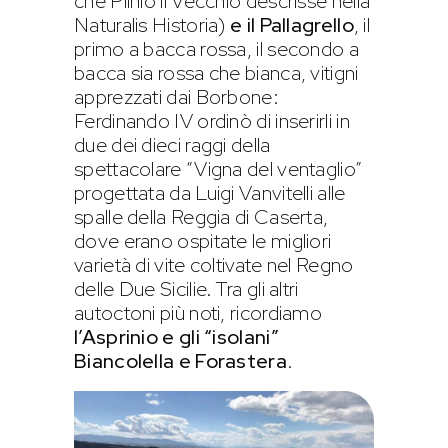
che Plinio il Vecchio descrisse nella
Naturalis Historia)
e il Pallagrello
, il
primo a bacca rossa, il secondo a
bacca sia rossa che bianca, vitigni
apprezzati dai Borbone:
Ferdinando IV ordinò di inserirli in
due dei dieci raggi della
spettacolare “Vigna del ventaglio”
progettata da Luigi Vanvitelli alle
spalle della Reggia di Caserta,
dove erano ospitate le migliori
varietà di vite coltivate nel Regno
delle Due Sicilie. Tra gli altri
autoctoni più noti, ricordiamo
l’Asprinio e gli “isolani”
Biancolella e Forastera
.