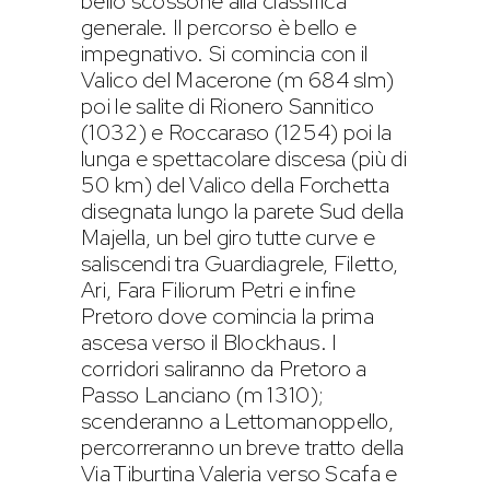
bello scossone alla classifica
generale. Il percorso è bello e
impegnativo. Si comincia con il
Valico del Macerone (m 684 slm)
poi le salite di Rionero Sannitico
(1032) e Roccaraso (1254) poi la
lunga e spettacolare discesa (più di
50 km) del Valico della Forchetta
disegnata lungo la parete Sud della
Majella, un bel giro tutte curve e
saliscendi tra Guardiagrele, Filetto,
Ari, Fara Filiorum Petri e infine
Pretoro dove comincia la prima
ascesa verso il Blockhaus. I
corridori saliranno da Pretoro a
Passo Lanciano (m 1310);
scenderanno a Lettomanoppello,
percorreranno un breve tratto della
Via Tiburtina Valeria verso Scafa e