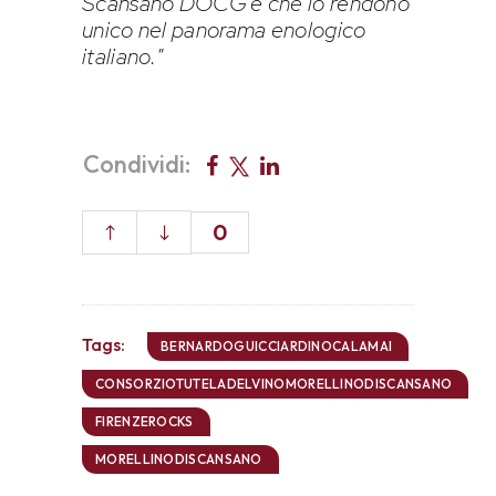
Scansano DOCG e che lo rendono
unico nel panorama enologico
italiano.
”
Condividi:
0
Tags:
BERNARDOGUICCIARDINOCALAMAI
CONSORZIOTUTELADELVINOMORELLINODISCANSANO
FIRENZEROCKS
MORELLINODISCANSANO