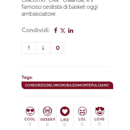
famoso cestista di basket oggi
ambasciatore
Condividi:
0
Tags:
CONSORZIODELVINONOBILEDIMONTEPULCIANO
COOL
LOL
LOVE
GEEEKY
LIKE
0
0
0
0
0