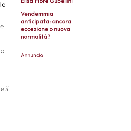
Elisa Fiore Gubellini
le
Vendemmia
anticipata: ancora
ne
eccezione o nuova
normalità?
io
Annuncio
e il