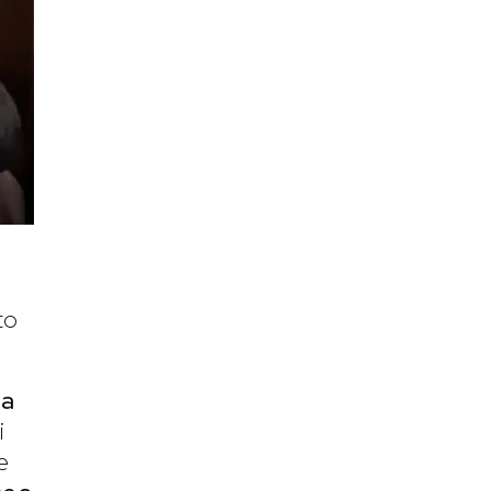
to
la
i
e