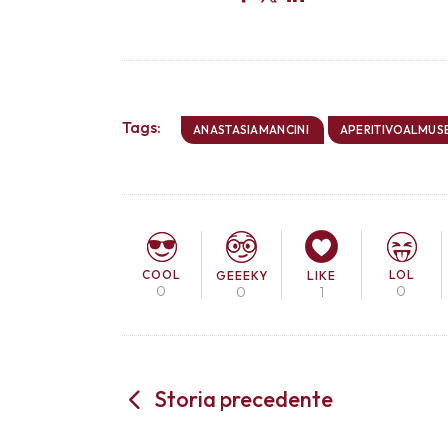
Tags:
ANASTASIAMANCINI
APERITIVOALMUS
COOL
LOL
GEEEKY
LIKE
0
0
0
1
Storia precedente