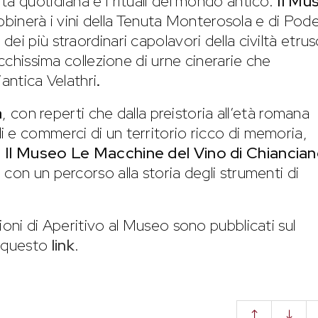
a quotidiana e i rituali del mondo antico.
Il Mu
binerà i vini della Tenuta Monterosola e di Pod
ei più straordinari capolavori della civiltà etrus
icchissima collezione di urne cinerarie che
’antica Velathri
.
a
, con reperti che dalla preistoria all’età romana
 e commerci di un territorio ricco di memoria,
.
Il Museo Le Macchine del Vino di Chiancia
con un percorso alla storia degli strumenti di
ioni di Aperitivo al Museo sono pubblicati sul
a questo
link
.