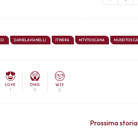
EO
DANIELAVIANELLI
ITINERA
MTVTOSCANA
MUSEITOSCA
LOVE
OMG
WTF
1
0
0
Prossima storia