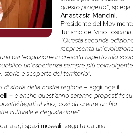
questo progetto”
, spiega
Anastasia Mancini
,
Presidente del Moviment
Turismo del Vino Toscana
“Questa seconda edizion
rappresenta un’evoluzion
una partecipazione in crescita rispetto allo sco
l pubblico un’esperienza sempre più coinvolgente
 storia e scoperta del territorio”.
i storia della nostra regione
– aggiunge il
lli
–
e anche quest’anno saranno proposti focu
ositivi legati al vino, così da creare un filo
ita culturale e degustazione”.
ata agli spazi museali, seguita da una