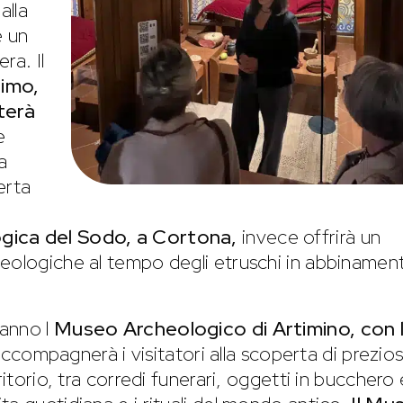
alla
e un
ra. Il
imo,
terà
e
a
erta
gica del Sodo, a Cortona,
invece offrirà un
heologiche al tempo degli etruschi in abbinamen
ranno l
Museo Archeologico di Artimino, con 
ccompagnerà i visitatori alla scoperta di prezios
ritorio, tra corredi funerari, oggetti in bucchero 