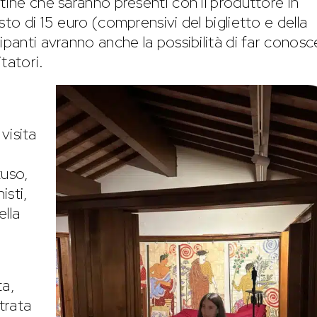
tine che saranno presenti con il produttore in
to di 15 euro (comprensivi del biglietto e della
ipanti avranno anche la possibilità di far conosc
itatori.
visita
uso,
isti,
ella
ta,
trata