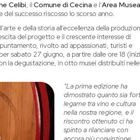
e Celibi
, il
Comune di Cecina
e l’
Area Musea
e del successo riscosso lo scorso anno.
ll’arte e della storia all’eccellenza della produzio
cita del progetto e il crescente interesse di
ppuntamento, rivolto ad appassionati, turisti e
per sabato 27 giugno, a partire dalle ore 18 (iniz
con la degustazione, in otto musei distribuiti nelle
“La prima edizione ha
dimostrato quanto sia fort
legame tra vino e cultura
nella nostra regione, e il
riscontro ottenuto ci ha
spinto a rilanciare con
ancora più convinzione