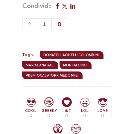
Condividi:
0
Tags:
DONATELLACINELLICOLOMBINI
MARIACANABAL
MONTALCINO
PREMIOCASATOPRIMEDONNE
COOL
LOL
LOVE
GEEEKY
LIKE
0
0
0
0
0