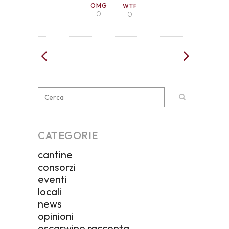
OMG
WTF
0
0
CATEGORIE
cantine
consorzi
eventi
locali
news
opinioni
oscarwine racconta