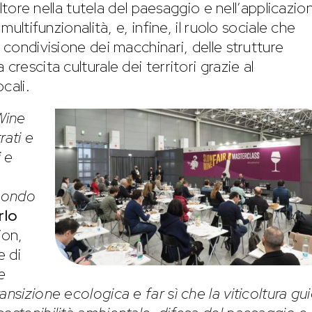
coltore nella tutela del paesaggio e nell’applicazio
multifunzionalità, e, infine, il ruolo sociale che
 condivisione dei macchinari, delle strutture
crescita culturale dei territori grazie al
cali.
Wine
rati e
 e
 mondo
rlo
ion,
e di
e
nsizione ecologica e far sì che la viticoltura gui