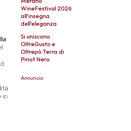
Merano
WineFestival 2026
all’insegna
dell’eleganza
Si uniscono
lla
OltreGusto e
ei
Oltrepò Terra di
Pinot Nero
ad
e
Annuncio
lità
 in