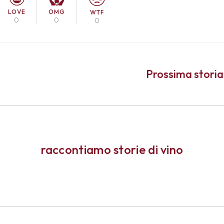
LOVE
OMG
WTF
0
0
0
Prossima storia
raccontiamo storie di vino