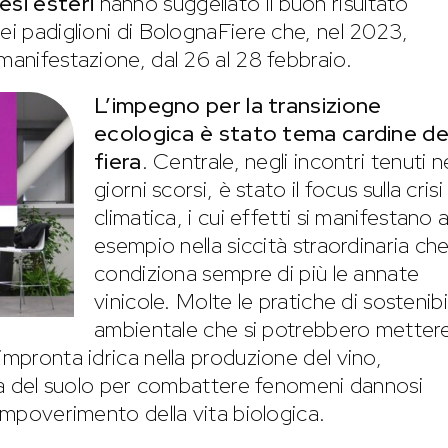
esi
esteri
hanno suggellato il buon risultato
ei padiglioni di BolognaFiere che, nel 2023,
manifestazione, dal 26 al 28 febbraio.
L’impegno per la transizione
ecologica è stato tema cardine de
fiera
. Centrale, negli incontri tenuti n
giorni scorsi, è stato il focus sulla crisi
climatica, i cui effetti si manifestano 
esempio nella siccità straordinaria ch
condiziona sempre di più le annate
vinicole. Molte le pratiche di sostenibi
ambientale che si potrebbero mettere
impronta idrica nella produzione del vino,
lità del suolo per combattere fenomeni dannosi
’impoverimento della vita biologica.