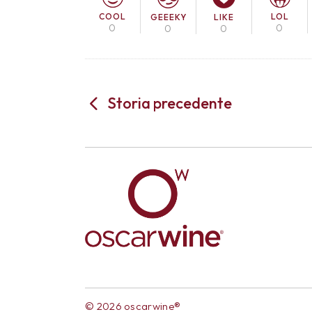
COOL
LOL
GEEEKY
LIKE
0
0
0
0
Storia precedente
© 2026 oscarwine®