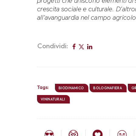
progetti che uniscono elementi di 
crescita sociale e culturale. D’altr
all’avanguardia nel campo agricolo
Condividi:
Tags:
BIODINAMICO
BOLOGNAFIERA
G
VININATURALI