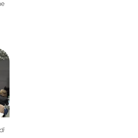
ne
di