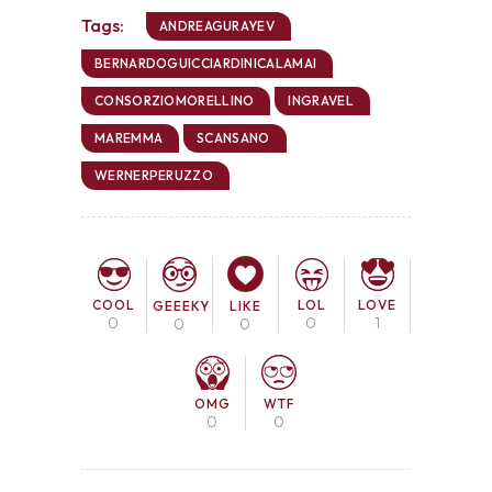
Tags:
ANDREAGURAYEV
BERNARDOGUICCIARDINICALAMAI
CONSORZIOMORELLINO
INGRAVEL
MAREMMA
SCANSANO
WERNERPERUZZO
COOL
LOL
LOVE
GEEEKY
LIKE
0
0
1
0
0
OMG
WTF
0
0