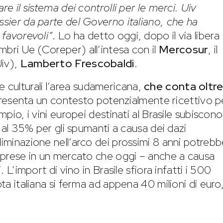
re il sistema dei controlli per le merci. Uiv
ssier da parte del Governo italiano, che ha
 favorevoli”
. Lo ha detto oggi, dopo il via libera
mbri Ue (Coreper) all’intesa con il
Mercosur
, il
Uiv),
Lamberto Frescobaldi
.
 e culturali l’area sudamericana,
che conta oltr
resenta un contesto potenzialmente ricettivo pe
mpio, i vini europei destinati al Brasile subiscono
 e al 35% per gli spumanti a causa dei dazi
liminazione nell’arco dei prossimi 8 anni potreb
 imprese in un mercato che oggi – anche a causa
. L’import di vino in Brasile sfiora infatti i 500
ota italiana si ferma ad appena 40 milioni di euro