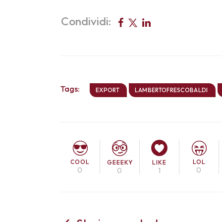
Condividi:
Tags:
EXPORT
LAMBERTOFRESCOBALDI
COOL
LOL
GEEEKY
LIKE
0
0
0
1