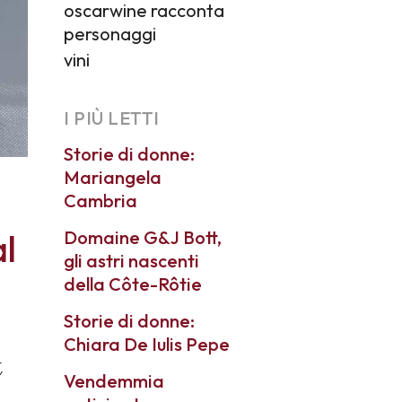
oscarwine racconta
personaggi
vini
I PIÙ LETTI
Storie di donne:
Mariangela
Cambria
al
Domaine G&J Bott,
gli astri nascenti
della Côte-Rôtie
Storie di donne:
Chiara De Iulis Pepe
,
Vendemmia