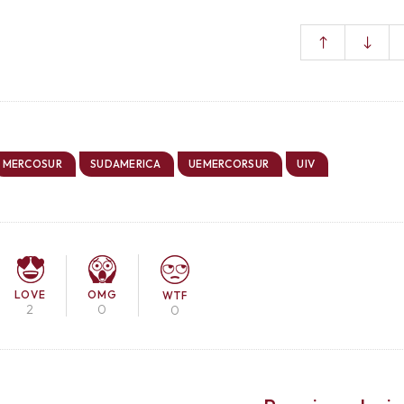
MERCOSUR
SUDAMERICA
UEMERCORSUR
UIV
LOVE
OMG
WTF
2
0
0