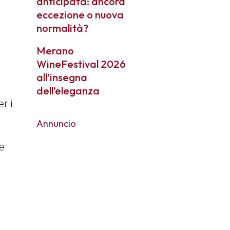
anticipata: ancora
eccezione o nuova
normalità?
Merano
WineFestival 2026
all’insegna
e
dell’eleganza
r i
Annuncio
be
,