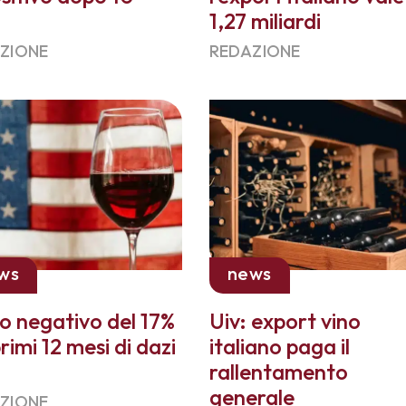
i
1,27 miliardi
ZIONE
REDAZIONE
ws
news
o negativo del 17%
Uiv: export vino
primi 12 mesi di dazi
italiano paga il
rallentamento
generale
ZIONE