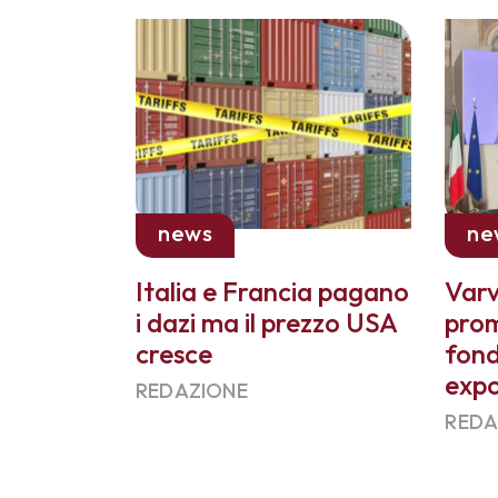
news
ne
Italia e Francia pagano
Varv
i dazi ma il prezzo USA
pro
cresce
fon
exp
REDAZIONE
REDA