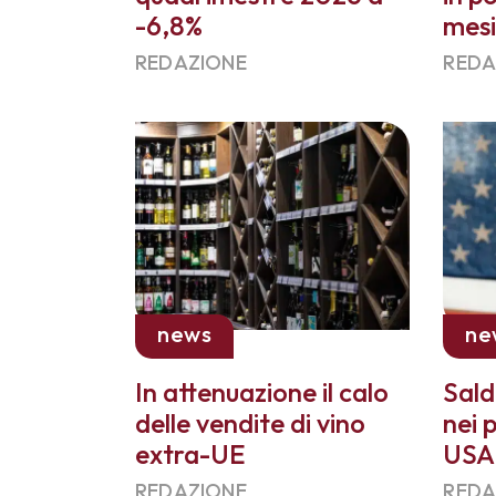
-6,8%
mes
REDAZIONE
REDA
news
ne
In attenuazione il calo
Sald
delle vendite di vino
nei 
extra-UE
USA
REDAZIONE
REDA