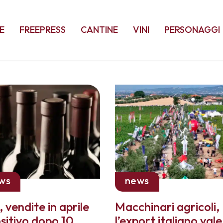
E
FREEPRESS
CANTINE
VINI
PERSONAGGI
ws
news
 vendite in aprile
Macchinari agricoli,
ositivo dopo 10
l’export italiano vale