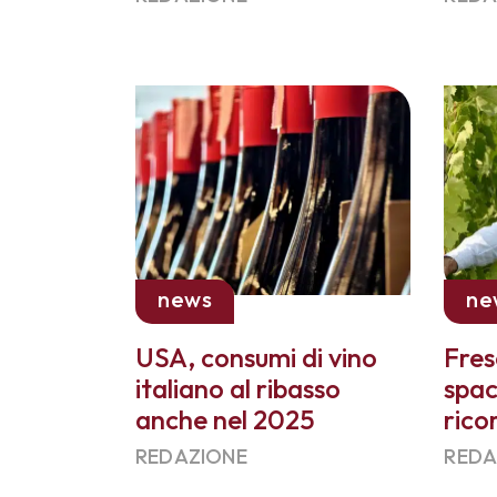
news
ne
USA, consumi di vino
Fres
italiano al ribasso
spac
anche nel 2025
rico
REDAZIONE
REDA