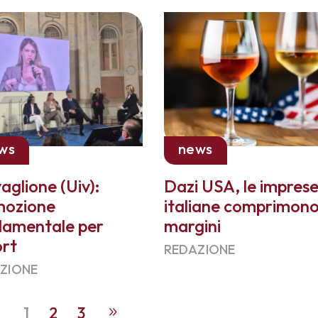
ws
news
aglione (Uiv):
Dazi USA, le impres
mozione
italiane comprimono
damentale per
margini
ort
REDAZIONE
ZIONE
1
2
3