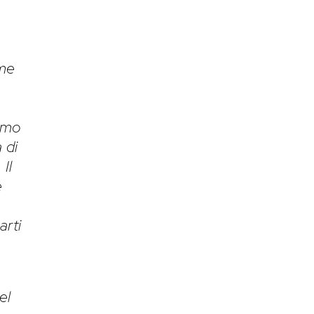
ome
vamo
 di
Il
e
arti
el