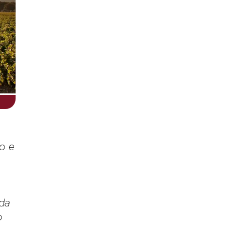
po e
nda
o