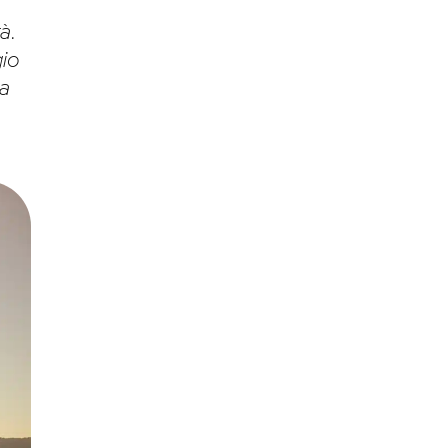
e
à.
gio
 a