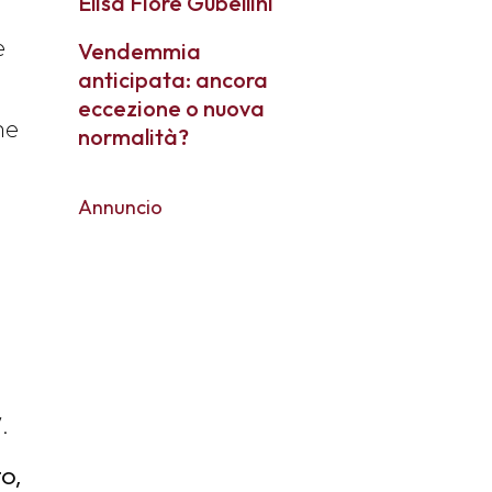
Elisa Fiore Gubellini
e
Vendemmia
anticipata: ancora
eccezione o nuova
ne
normalità?
Annuncio
.
ro,