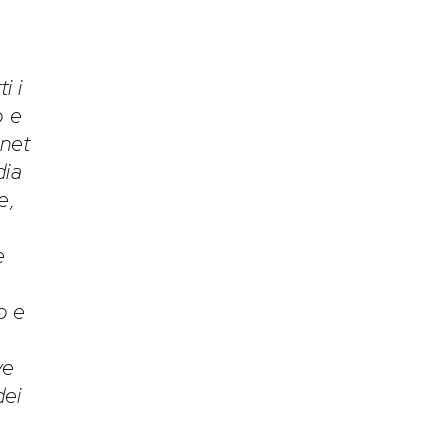
i i
o e
rnet
dia
e,
e
o e
ve
dei