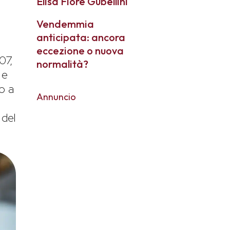
Elisa Fiore Gubellini
Vendemmia
anticipata: ancora
eccezione o nuova
07,
normalità?
 e
o a
Annuncio
 del