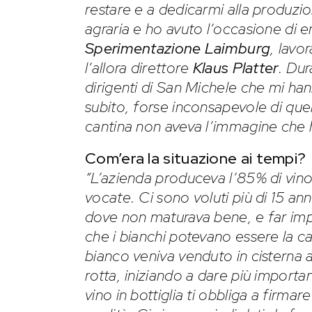
restare e a dedicarmi alla produzio
agraria e ho avuto l’occasione di en
Sperimentazione Laimburg
, lavo
l’allora direttore
Klaus Platter
. Dur
dirigenti di San Michele che mi ha
subito, forse inconsapevole di que
cantina non aveva l’immagine che 
Com’era la situazione ai tempi?
“L’azienda produceva l’85% di vi
vocate. Ci sono voluti più di 15 ann
dove non maturava bene, e far impi
che i bianchi potevano essere la car
bianco veniva venduto in cisterna 
rotta, iniziando a dare più importanz
vino in bottiglia ti obbliga a firma