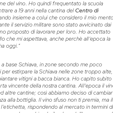
ne del vino. Ho quindi frequentato la scuola
trare a 19 anni nella cantina del
Centro di
rando insieme a colui che considero il mio ment
ante il servizio militare sono stato avvicinato dai
nno proposto di lavorare per loro. Ho accettato
llo che mi aspettava, anche perchè all’epoca la
ha oggi.”
no a base Schiava, in zone secondo me poco
i per estirpare la Schiava nelle zone troppo alte,
antare vitigni a bacca bianca. Ho capito subito
ta vincente della nostra cantina. All’epoca il vi
ad altre cantine; così abbiamo deciso di cambia
a alla bottiglia. Il vino sfuso non ti premia, ma il
re l’etichetta, rispondendo al mercato in termini d