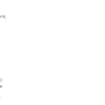
ore,
no
re
i