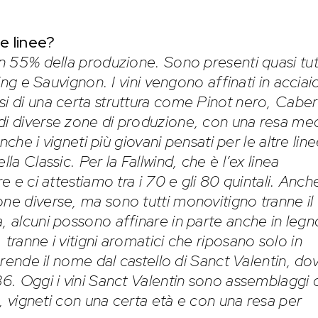
re linee?
un 55% della produzione. Sono presenti quasi tutt
ling e Sauvignon. I vini vengono affinati in acciai
si di una certa struttura come Pinot nero, Cabe
 di diverse zone di produzione, con una resa me
Anche i vigneti più giovani pensati per le altre line
la Classic. Per la Fallwind, che è l’ex linea
re e ci attestiamo tra i 70 e gli 80 quintali. Anch
one diverse, ma sono tutti monovitigno tranne il
, alcuni possono affinare in parte anche in legn
 tranne i vitigni aromatici che riposano solo in
 prende il nome dal castello di Sanct Valentin, do
86. Oggi i vini Sanct Valentin sono assemblaggi 
io, vigneti con una certa età e con una resa per