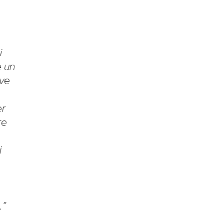
i
e un
uve
er
re
i
.”