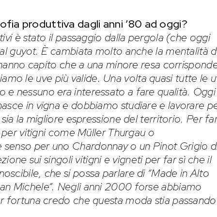
fia produttiva dagli anni ’80 ad oggi?
ivi è stato il passaggio dalla pergola (che oggi
 al guyot. È cambiata molto anche la mentalità d
ci hanno capito che a una minore resa corrispond
o le uve più valide. Una volta quasi tutte le 
 e nessuno era interessato a fare qualità. Oggi
asce in vigna e dobbiamo studiare e lavorare p
sia la migliore espressione del territorio. Per fa
o per vitigni come Müller Thurgau o
 senso per uno Chardonnay o un Pinot Grigio d
ione sui singoli vitigni e vigneti per far sì che il
scibile, che si possa parlare di “Made in Alto
San Michele”. Negli anni 2000 forse abbiamo
er fortuna credo che questa moda stia passando