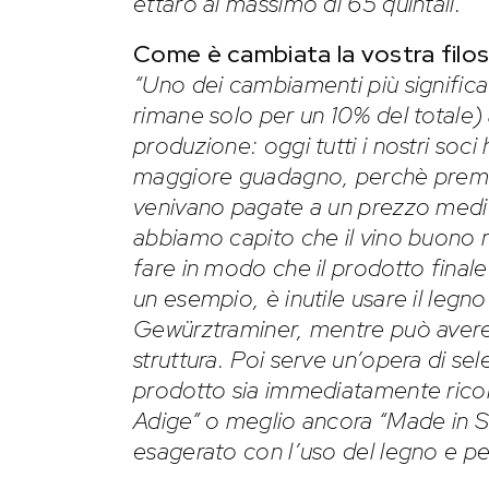
ettaro al massimo di 65 quintali.”
Come è cambiata la vostra filoso
“Uno dei cambiamenti più significat
rimane solo per un 10% del totale)
produzione: oggi tutti i nostri so
maggiore guadagno, perchè premiam
venivano pagate a un prezzo medio
abbiamo capito che il vino buono n
fare in modo che il prodotto finale 
un esempio, è inutile usare il legn
Gewürztraminer, mentre può avere
struttura. Poi serve un’opera di selez
prodotto sia immediatamente ricono
Adige” o meglio ancora “Made in 
esagerato con l’uso del legno e p