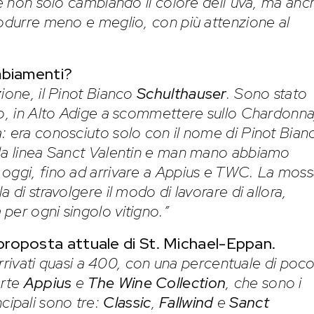
re non solo cambiando il colore dell’uva, ma anc
rodurre meno e meglio, con più attenzione al
mbiamenti?
ione, il Pinot Bianco
Schulthauser
. Sono stato
mo, in Alto Adige a scommettere sullo Chardonn
: era conosciuto solo con il nome di Pinot Bian
 la linea Sanct Valentin e man mano abbiamo
 oggi, fino ad arrivare a Appius e TWC. La mos
 di stravolgere il modo di lavorare di allora,
per ogni singolo vitigno.”
proposta attuale di St. Michael-Eppan.
 arrivati quasi a 400, con una percentuale di poc
arte
Appius
e
The Wine Collection
, che sono i
incipali sono tre:
Classic
,
Fallwind
e
Sanct