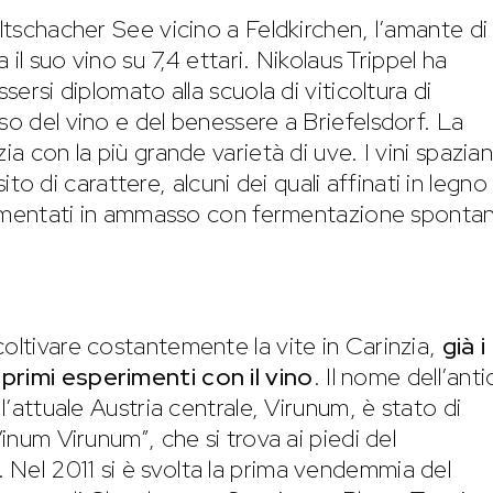
altschacher See vicino a Feldkirchen, l’amante di
a il suo vino su 7,4 ettari. Nikolaus Trippel ha
sersi diplomato alla scuola di viticoltura di
so del vino e del benessere a Briefelsdorf. La
ia con la più grande varietà di uve. I vini spazia
 sito di carattere, alcuni dei quali affinati in legno
ifermentati in ammasso con fermentazione sponta
coltivare costantemente la vite in Carinzia,
già i
primi esperimenti con il vino
. Il nome dell’anti
 l’attuale Austria centrale, Virunum, è stato di
Vinum Virunum”, che si trova ai piedi del
Nel 2011 si è svolta la prima vendemmia del