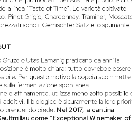
è uno dei più moderni dell’Austria e produce circ
ella linea “Taste of Time”. Le varietà coltivate
o, Pinot Grigio, Chardonnay, Traminer, Moscat
apprezzati sono il Gemischter Satz e lo spumante
lGUT
s Gruze e Utas Lamanig praticano da anni la
posizione è molto chiara: tutto dovrebbe essere
ossibile. Per questo motivo la coppia scommette
 e sulla fermentazione spontanea
ne e affinamento, utilizza meno zolfo possibile 
gli additivi. Il biologico è sicuramente la loro prior
nno prendendo piede.
Nel 2017, la cantina
aultmillau come “Exceptional Winemaker of