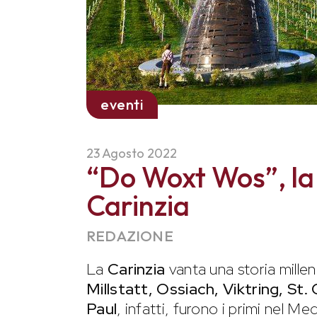
eventi
23 Agosto 2022
“Do Woxt Wos”, la r
Carinzia
REDAZIONE
La
Carinzia
vanta una storia millena
Millstatt, Ossiach, Viktring, S
Paul
, infatti, furono i primi nel Me