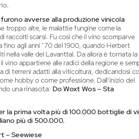
rio.
furono avverse alla produzione vinicola
sse troppo alte, le malattie fungine come la
 raccolti scarsi. Fu così che il vino scomparve
 fino agli anni ’70 del 1900, quando Herbert
i nella valle del Lavanttal. Da allora è tornata la
l vino appartiene alle radici della regione e sem
a di terreni adatti alla viticoltura, dedicandosi c
come hobby o come professione. Dall’inizio del
endo una rinascita:
Do Woxt Wos – Sta
 la prima volta più di 100.000 bottiglie di v
gliano più di 500.000.
furt – Seewiese