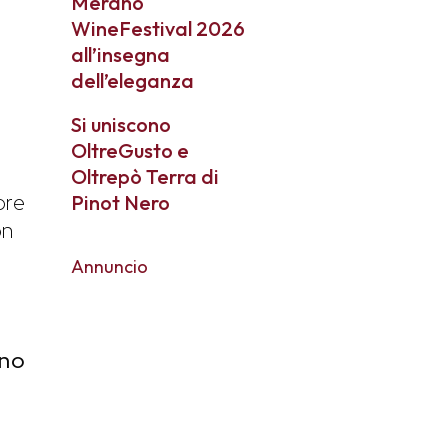
Merano
WineFestival 2026
all’insegna
dell’eleganza
Si uniscono
OltreGusto e
Oltrepò Terra di
pre
Pinot Nero
on
Annuncio
ino