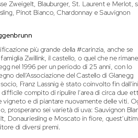
sse Zweigelt, Blauburger, St. Laurent e Merlot, s
esling, Pinot Bianco, Chardonnay e Sauvignon
Taggenbrunn
rtificazione più grande della #carinzia, anche se
 famiglia Zwillink, il castello, o quel che ne rimane
egg nel 1996 per un periodo di 25 anni, con lo
mpegno dell’Associazione del Castello di Glanegg
socio, Franz Lassnig è stato coinvolto fin dall’in
difficile compito di ripulire l’area di circa due ett
 vigneto e di piantare nuovamente delle viti. O
ello, prosperano sei varietà di uva: Sauvignon Bla
t, Donauriesling e Moscato in fiore, quest’ulti
tore di diversi premi.