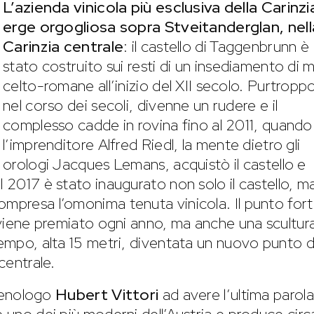
L’azienda vinicola più esclusiva della Carinzia
erge orgogliosa sopra Stveitanderglan, nell
Carinzia centrale
: il castello di Taggenbrunn è
stato costruito sui resti di un insediamento di 
celto-romane all’inizio del XII secolo. Purtroppo
nel corso dei secoli, divenne un rudere e il
complesso cadde in rovina fino al 2011, quando
l’imprenditore Alfred Riedl, la mente dietro gli
orologi Jacques Lemans, acquistò il castello e
l 2017 è stato inaugurato non solo il castello, m
ompresa l’omonima tenuta vinicola. Il punto for
e viene premiato ogni anno, ma anche una scultur
Tempo, alta 15 metri, diventata un nuovo punto d
centrale.
l’enologo
Hubert Vittori
ad avere l’ultima parola