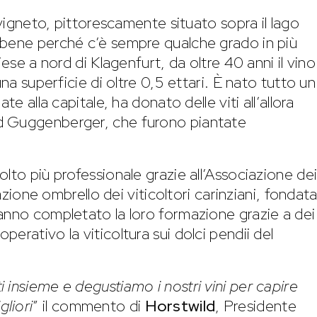
 vigneto, pittorescamente situato sopra il lago
 bene perché c’è sempre qualche grado in più
iese a nord di Klagenfurt, da oltre 40 anni il vino
una superficie di oltre 0,5 ettari. È nato tutto un
te alla capitale, ha donato delle viti all’allora
d Guggenberger, che furono piantate
lto più professionale grazie all’Associazione de
zazione ombrello dei viticoltori carinziani, fondat
anno completato la loro formazione grazie a dei
erativo la viticoltura sui dolci pendii del
i insieme e degustiamo i nostri vini per capire
liori
” il commento di
Horstwild
, Presidente