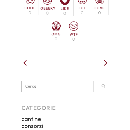
COOL
LOL
LOVE
GEEEKY
LIKE
0
0
0
0
0
OMG
WTF
0
0
CATEGORIE
cantine
consorzi