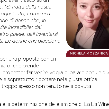
e:
“Si tratta della nostra
ta ogni tanto, come una
orie di donne che, in
ta incredibile: dal
altro paese, dall’inventarsi
enti. Le donne che piacciono
MICHELA MOZZANICA
 per una proposta con un
iaro, che prende
al progetto: far venire voglia di ballare con un b
e soprattutto riportare nella giusta ottica il
o troppo spesso non tenuto nella dovuta
ità e la determinazione delle amiche di La La Wine