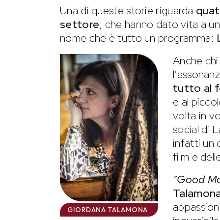
Una di queste storie riguarda
quat
settore
, che hanno dato vita a u
nome che è tutto un programma:
Anche chi 
l’assonan
tutto al 
e al picco
volta in v
social di 
infatti un
film e dell
“
Good Mo
Talamon
appassiona
GIORDANA TALAMONA