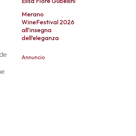
Elisa Fiore Gubellini
Merano
WineFestival 2026
all’insegna
dell’eleganza
nde
Annuncio
me