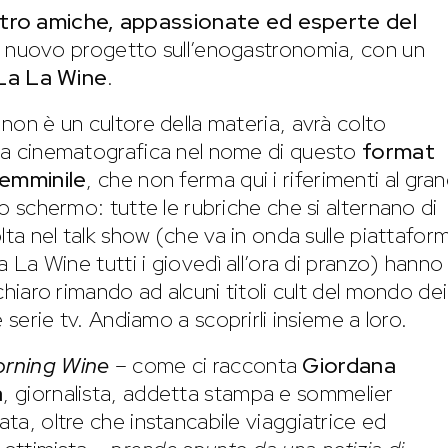
tro amiche, appassionate ed esperte del
n nuovo progetto sull’enogastronomia, con un
La La Wine
.
non è un cultore della materia, avrà colto
za cinematografica nel nome di questo
format
femminile
, che non ferma qui i riferimenti al gra
lo schermo: tutte le rubriche che si alternano di
olta nel talk show (che va in onda sulle piattafor
La La Wine tutti i giovedì all’ora di pranzo) hanno
 chiaro rimando ad alcuni titoli cult del mondo dei
e serie tv. Andiamo a scoprirli insieme a loro.
rning Wine
– come ci racconta
Giordana
a
, giornalista, addetta stampa e sommelier
ta, oltre che instancabile viaggiatrice ed