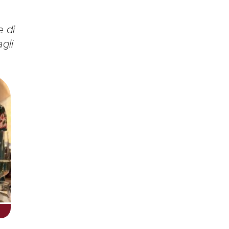
e di
gli