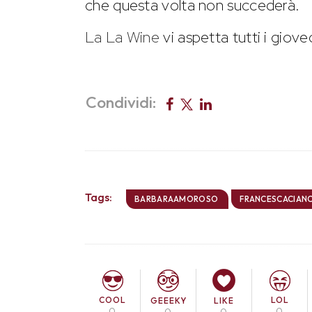
che questa volta non succederà.
La La Wine
vi aspetta tutti i gioved
Condividi:
Tags:
BARBARAAMOROSO
FRANCESCACIAN
COOL
LOL
GEEEKY
LIKE
0
0
0
0