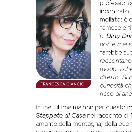
professioni
incontrato i
mollato: è 
famose e fi
di
Dirty Dri
non è mai s
farebbe supp
raccontano 
modo a che
diretto. Si 
curiosità ch
FRANCESCA CIANCIO
ricco di ane
Infine, ultime ma non per questo 
Stappate di Casa
nel racconto di
amante della montagna, della buona
si è appassionata al vino italiano 