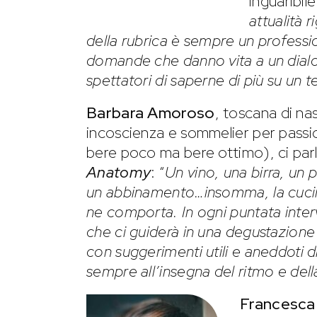
inguaribil
attualità 
della rubrica è sempre un professio
domande che danno vita a un dialog
spettatori di saperne di più su un 
Barbara Amoroso
, toscana di nas
incoscienza e sommelier per passio
bere poco ma bere ottimo), ci par
Anatomy
: “
Un vino, una birra, un p
un abbinamento…insomma, la cucin
ne comporta. In ogni puntata inte
che ci guiderà in una degustazione
con suggerimenti utili e aneddoti div
sempre all’insegna del ritmo e del
Francesca