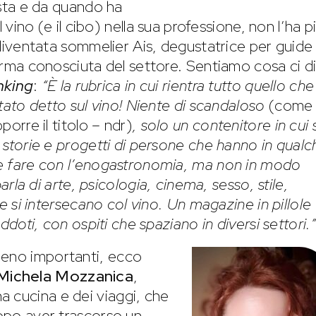
sta e da quando ha
l vino (e il cibo) nella sua professione, non l’ha p
diventata sommelier Ais, degustatrice per guide
rma conosciuta del settore. Sentiamo cosa ci d
nking
:
“È la rubrica in cui rientra tutto quello che
tato detto sul vino! Niente di scandaloso
(come
orre il titolo – ndr)
, solo un contenitore in cui s
storie e progetti di persone che hanno in qualc
 fare con l’enogastronomia, ma non in modo
parla di arte, psicologia, cinema, sesso, stile,
e si intersecano col vino. Un magazine in pillole
ddoti, con ospiti che spaziano in diversi settori.”
meno importanti, ecco
Michela Mozzanica
,
 cucina e dei viaggi, che
dopo aver trascorso un