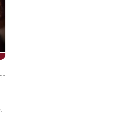
uon
,