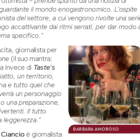
e ottimista –
prende spunto da una notizia di
riguardante il mondo enogastronomico. L’ospite
nista del settore, a cui vengono rivolte una seri
o accattivante dai ritmi serrati, per dar modo a
tema specifico.”
cita, giornalista per
ne (il suo mantra:
la invece di
Taste’s
iatto, un territorio,
a e tutto quel che
rverrà un personaggio
 o una preparazione,
ertenti. Il tutto
la leggerezza.”
BARBARA AMOROSO
 Ciancio
è giornalista