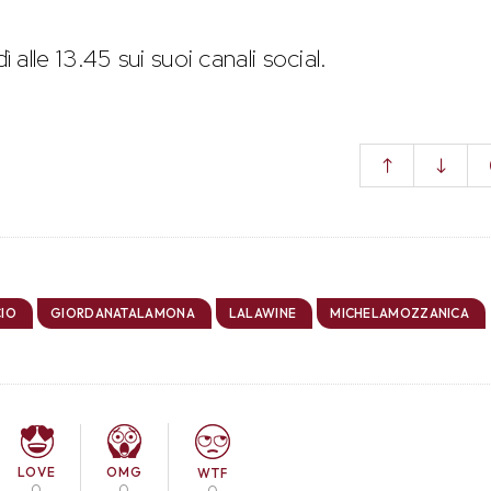
ì alle 13.45 sui suoi canali social.
CIO
GIORDANATALAMONA
LALAWINE
MICHELAMOZZANICA
LOVE
OMG
WTF
0
0
0