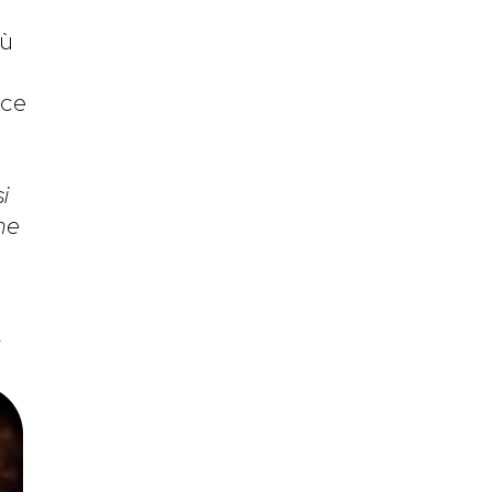
iù
ice
i
he