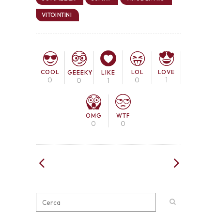
VITOINTINI
COOL
LOL
LOVE
GEEEKY
LIKE
0
0
1
0
1
OMG
WTF
0
0