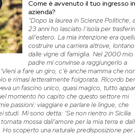
Come è avvenuto il tuo ingresso i
azienda?
“Dopo la laurea in Scienze Politiche, 
23 anni ho lasciato l’isola per trasferi
all’estero. La mia intenzione era quell
costruire una carriera altrove, lontano
dalle vigne di famiglia. Nel 2000 mio
padre mi convinse a raggiungerlo a
 ‘Vieni a fare un giro, c’è anche mamma che no
olo e rimasi letteralmente folgorata. Ricordo be
aveva un fascino unico, quasi magico, tutto appa
n quel momento ho capito che questo settore mi
ie passioni: viaggiare e parlare le lingue, che
i studi. Mi sono detta: ‘Se non rientro in Sicilia
 tornata mossa dall’amore per la mia terra e dal
o. Ho scoperto una naturale predisposizione per 