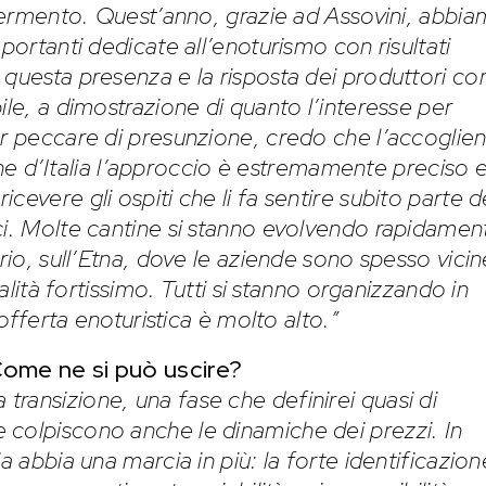
o fermento. Quest’anno, grazie ad Assovini, abbi
portanti dedicate all’enoturismo con risultati
 questa presenza e la risposta dei produttori c
ile, a dimostrazione di quanto l’interesse per
er peccare di presunzione, credo che l’accoglie
 zone d’Italia l’approccio è estremamente preciso 
evere gli ospiti che li fa sentire subito parte d
ci. Molte cantine si stanno evolvendo rapidamen
orio, sull’Etna, dove le aziende sono spesso vicin
talità fortissimo. Tutti si stanno organizzando in
’offerta enoturistica è molto alto.”
Come ne si può uscire?
ransizione, una fase che definirei quasi di
 colpiscono anche le dinamiche dei prezzi. In
a abbia una marcia in più: la forte identificazion