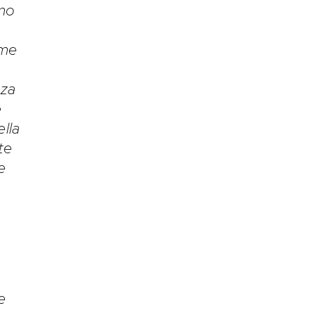
amo
ome
nza
e
ella
te
e
e