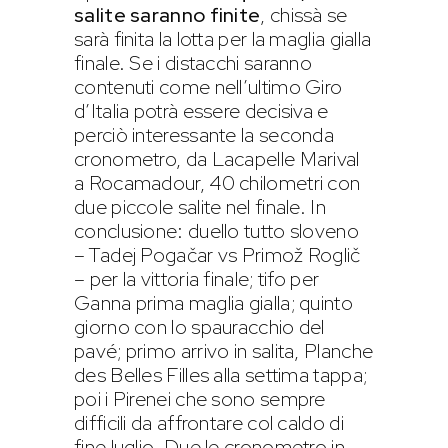
salite saranno finite
, chissà se
sarà finita la lotta per la maglia gialla
finale. Se i distacchi saranno
contenuti come nell’ultimo Giro
d’Italia potrà essere decisiva e
perciò interessante la seconda
cronometro, da Lacapelle Marival
a Rocamadour, 40 chilometri con
due piccole salite nel finale. In
conclusione: duello tutto sloveno
– Tadej Pogačar vs Primož Roglič
– per la vittoria finale; tifo per
Ganna prima maglia gialla; quinto
giorno con lo spauracchio del
pavé; primo arrivo in salita, Planche
des Belles Filles alla settima tappa;
poi i Pirenei che sono sempre
difficili da affrontare col caldo di
fine luglio. Due le cronometro in