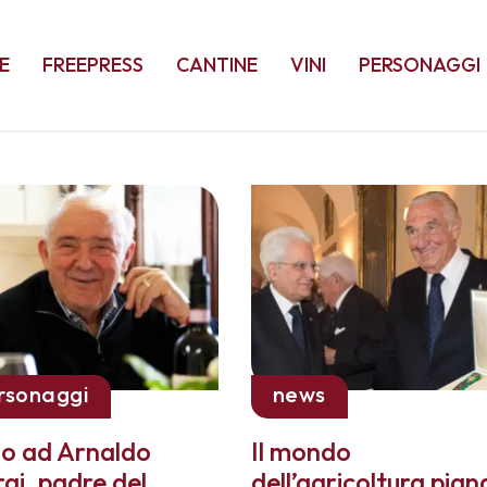
E
FREEPRESS
CANTINE
VINI
PERSONAGGI
rsonaggi
news
o ad Arnaldo
Il mondo
ai, padre del
dell’agricoltura pian