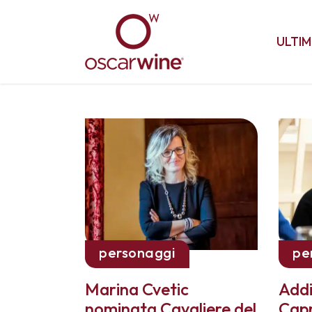
ULTIM
personaggi
pe
Marina Cvetic
Addi
nominata Cavaliere del
Capr