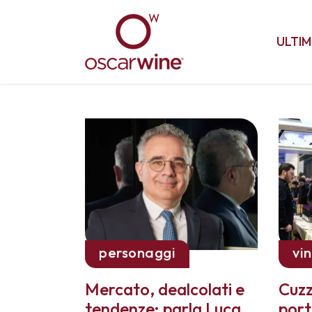
ULTIM
personaggi
vin
Mercato, dealcolati e
Cuzz
tendenze: parla Luca
port