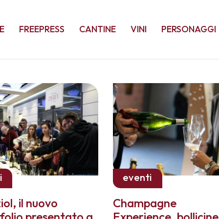
E
FREEPRESS
CANTINE
VINI
PERSONAGGI
i
eventi
iol, il nuovo
Champagne
folio presentato a
Experience, bollicine