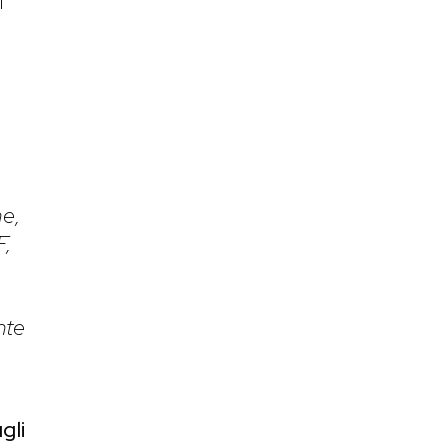
i
ne,
F,
nte
gli