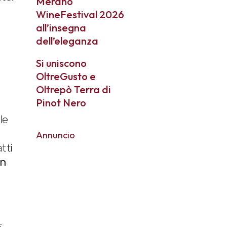
Merano
WineFestival 2026
all’insegna
dell’eleganza
Si uniscono
OltreGusto e
Oltrepò Terra di
Pinot Nero
le
Annuncio
tti
in