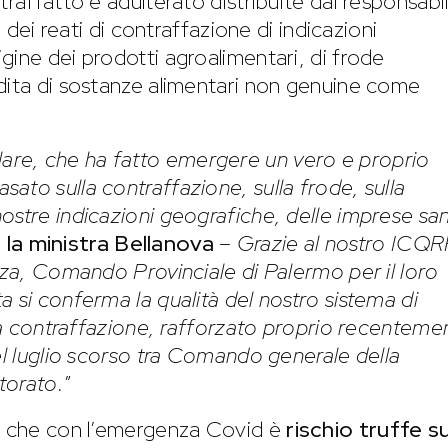
traffatto e adulterato distribuite dai responsabil
o dei reati di contraffazione di indicazioni
gine dei prodotti agroalimentari, di frode
dita di sostanze alimentari non genuine come
lare, che ha fatto emergere un vero e proprio
ato sulla contraffazione, sulla frode, sulla
ostre indicazioni geografiche, delle imprese sa
o
la ministra Bellanova
–
Grazie al nostro ICQR
anza, Comando Provinciale di Palermo per il loro
 si conferma la qualità del nostro sistema di
lla contraffazione, rafforzato proprio recenteme
el luglio scorso tra Comando generale della
ttorato.
”
to che con l’emergenza Covid è
rischio truffe su