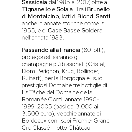
Sassicaia
dal 1985 al 2017, oltre a
Tignanello
e
Solaia
. Tra i
Brunello
di Montalcino
, lotti di
Biondi Santi
anche in annate storiche come la
1955, e di
Case Basse Soldera
nell’annata 1983.
Passando alla Francia
(80 lotti), i
protagonisti saranno gli
champagne più blasonati (Cristal,
Dom Perignon, Krug, Bollinger,
Ruinart), per la Borgogna e i suoi
prestigiosi Domaine tre bottiglie di
La Tâche del Domaine de la
Romanée Conti, annate 1990-
1999-2005 (basi dai 3.000 ai
3.500 euro), vecchie annate di
Bordeaux con i suoi Premier Grand
Cru Classé — otto Château