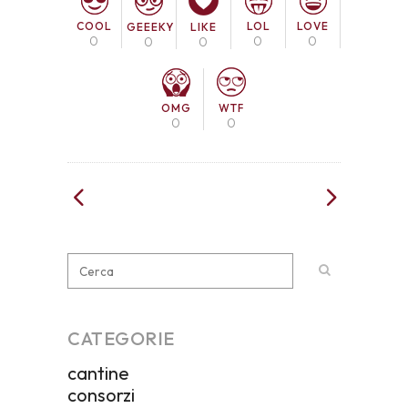
COOL
LOL
LOVE
GEEEKY
LIKE
0
0
0
0
0
OMG
WTF
0
0
CATEGORIE
cantine
consorzi