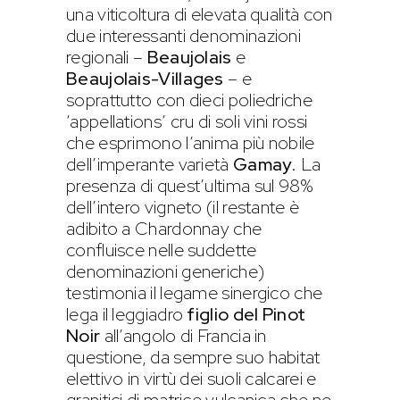
una viticoltura di elevata qualità con
due interessanti denominazioni
regionali –
Beaujolais
e
Beaujolais-Villages
– e
soprattutto con dieci poliedriche
‘appellations’ cru di soli vini rossi
che esprimono l’anima più nobile
dell’imperante varietà
Gamay
. La
presenza di quest’ultima sul 98%
dell’intero vigneto (il restante è
adibito a Chardonnay che
confluisce nelle suddette
denominazioni generiche)
testimonia il legame sinergico che
lega il leggiadro
figlio del Pinot
Noir
all’angolo di Francia in
questione, da sempre suo habitat
elettivo in virtù dei suoli calcarei e
granitici di matrice vulcanica che ne