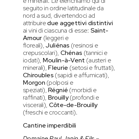
e minerali. Le elenchiamo qui di
seguito in ordine latitudinale da
nord a sud, divertendoci ad
attribuire
due aggettivi distintivi
ai vini di ciascuna di esse:
Saint-
Amour
(leggeri e
floreali),
Juliénas
(resinosi e
crepuscolari),
Chénas
(tannici e
iodati),
Moulin-à-Vent
(austeri e
minerali),
Fleurie
(setosi e fruttati),
Chiroubles
(sapidi e affumicati),
Morgon
(polposi e
speziati),
Régnié
(morbidi e
raffinati),
Brouilly
(profondi e
viscerali),
Côte-de-Brouilly
(freschi e croccanti).
Cantine imperdibili
Domaine Paul Janin & Fils –