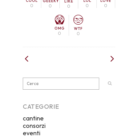
COOL
LOL
LOVE
GEEEKY
LIKE
0
0
0
0
0
OMG
WTF
0
0
CATEGORIE
cantine
consorzi
eventi