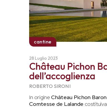
cantine
28 Luglio 2023
Château Pichon Bar
dell’accoglienza
ROBERTO SIRONI
In origine
Château Pichon Baron 
Comtesse de Lalande
costituiva