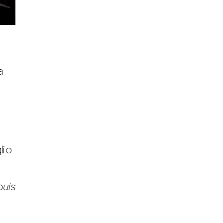
a
i
lio
puis