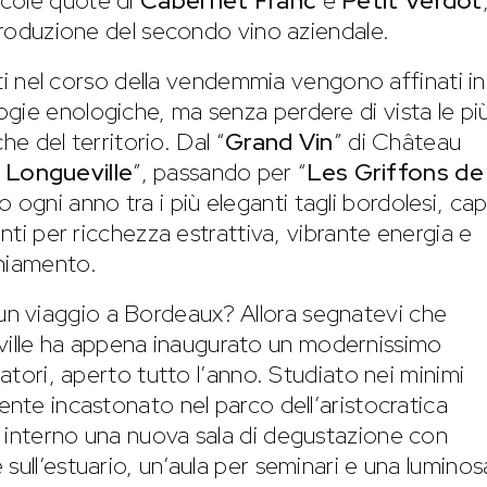
ccole quote di
Cabernet Franc
e
Petit Verdot
 produzione del secondo vino aziendale.
olti nel corso della vendemmia vengono affinati in
gie enologiche, ma senza perdere di vista le pi
che del territorio. Dal “
Grand Vin
” di Château
 Longueville
”, passando per “
Les Griffons de
no ogni anno tra i più eleganti tagli bordolesi, ca
enti per ricchezza estrattiva, vibrante energia e
chiamento.
n viaggio a Bordeaux? Allora segnatevi che
lle ha appena inaugurato un modernissimo
tatori, aperto tutto l’anno. Studiato nei minimi
ente incastonato nel parco dell’aristocratica
 interno una nuova sala di degustazione con
sull’estuario, un’aula per seminari e una luminos