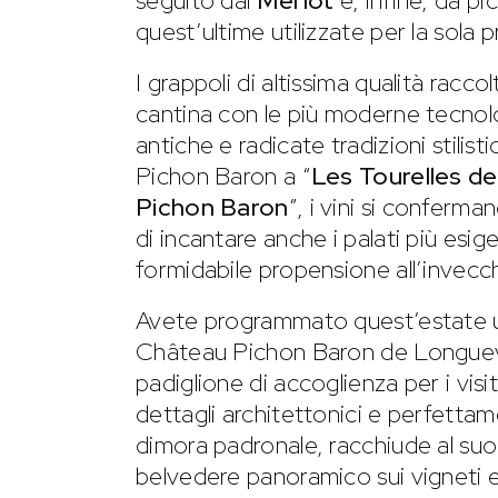
seguito dal
Merlot
e, infine, da pi
quest’ultime utilizzate per la sola
I grappoli di altissima qualità racc
cantina con le più moderne tecnolo
antiche e radicate tradizioni stilisti
Pichon Baron a “
Les Tourelles de
Pichon Baron
”, i vini si conferma
di incantare anche i palati più esig
formidabile propensione all’invec
Avete programmato quest’estate u
Château Pichon Baron de Longuevi
padiglione di accoglienza per i visi
dettagli architettonici e perfettam
dimora padronale, racchiude al suo
belvedere panoramico sui vigneti e 