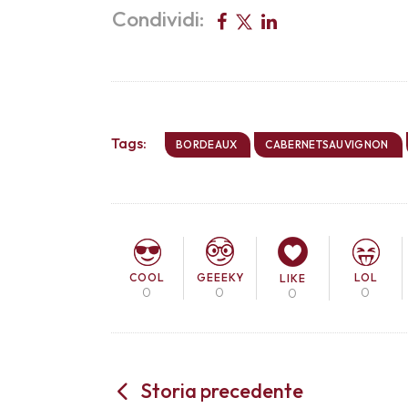
Condividi:
Tags:
BORDEAUX
CABERNETSAUVIGNON
COOL
LOL
GEEEKY
LIKE
0
0
0
0
Storia precedente