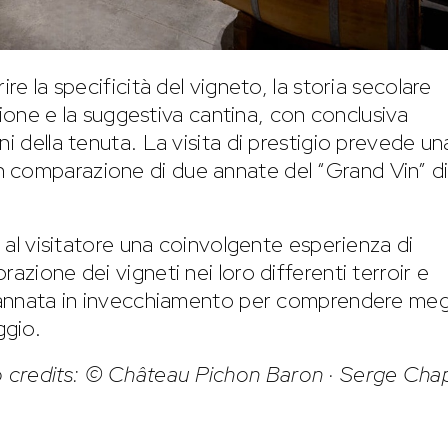
ire la specificità del vigneto, la storia secolare
cazione e la suggestiva cantina, con conclusiva
ni della tenuta. La visita di prestigio prevede un
 comparazione di due annate del “Grand Vin” d
a al visitatore una coinvolgente esperienza di
azione dei vigneti nei loro differenti terroir e
ll’annata in invecchiamento per comprendere meg
ggio.
 credits: © Château Pichon Baron · Serge Cha