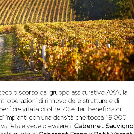
el secolo scorso dal gruppo assicurativo AXA, la
ti operazioni di rinnovo delle strutture e di
erficie vitata di oltre 70 ettari beneficia di
 e di impianti con una densità che tocca i 9.000
e varietale vede prevalere il
Cabernet Sauvigno