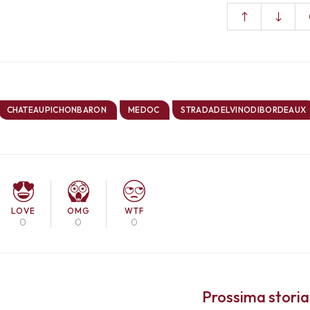
CHATEAUPICHONBARON
MEDOC
STRADADELVINODIBORDEAUX
LOVE
OMG
WTF
0
0
0
Prossima storia