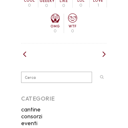
COOL
LOL
LOVE
GEEEKY
LIKE
0
0
1
0
0
OMG
WTF
0
0
CATEGORIE
cantine
consorzi
eventi