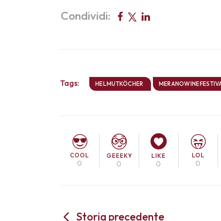
Condividi:
Tags:
HELMUTKÖCHER
MERANOWINEFESTIV
COOL
LOL
GEEEKY
LIKE
0
0
0
0
Storia precedente