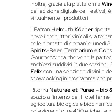
Inoltre, grazie alla piattaforma
Win
dell’edizione digitale del Festival, 
virtualmente i produttori.
Il Patron
Helmuth Köcher
riporta
dove i produttori vinicoli si alterna
nelle giornate di domani e lunedì 
Spirits-Beer, Territorium e Con
GourmetArena che vede la partecip
anch’essi suddivisi in due session
Felix
con una selezione di vini e de
showcooking in programma con pro
Ritorna
Naturae et Purae – bio 
spazio all’interno dell’Hotel Terme
agricoltura biologica e biodinamica
collezione di oltre 400 etichette 