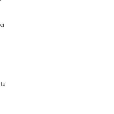
ci
ità