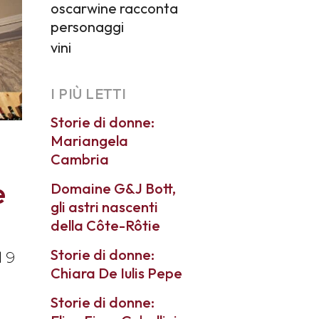
oscarwine racconta
personaggi
vini
I PIÙ LETTI
Storie di donne:
Mariangela
Cambria
e
Domaine G&J Bott,
gli astri nascenti
della Côte-Rôtie
Storie di donne:
l 9
Chiara De Iulis Pepe
Storie di donne: