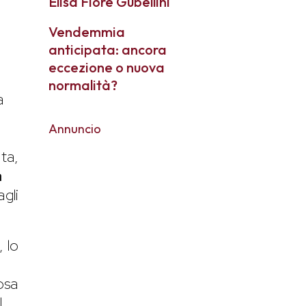
Elisa Fiore Gubellini
Vendemmia
anticipata: ancora
eccezione o nuova
normalità?
a
Annuncio
ta,
a
agli
, lo
osa
l