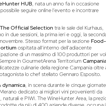
eHunter HUB
, nata un anno fa in occasione
è possibile seguire online l’evento e incontrare
The Official Selection
tra le sale del Kurhaus,
no in due sessioni, la prima ieri e oggi, la second
8 novembre. Stesso format per la sezione
Food-
sortium
ospitata all’interno dell’adiacente
azione di un massimo di 100 produttori per vol
i. Sempre in GourmetArena Territorium
Campani
licatezze culinarie della regione Campania oltre 
tagonista lo chef stellato Gennaro Esposito.
& dynamica
, in scena durante le cinque giornate
 Merano dedicato ai migliori vini provenienti da
, naturali e PIWI. The WineHunter Area, la prezi
prodotte da più di 400 aziende diverse, occupa i