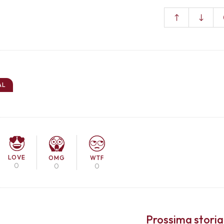
AL
LOVE
OMG
WTF
0
0
0
Prossima storia