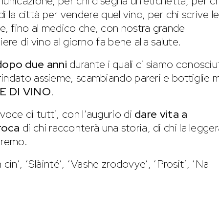
unicazione, per chi disegna un’etichetta, per ch
di la città per vendere quel vino, per chi scrive l
, fino al medico che, con nostra grande
ere di vino al giorno fa bene alla salute.
 dopo due anni
durante i quali ci siamo conosciut
rindato assieme, scambiando pareri e bottiglie 
E DI VINO
.
 voce di tutti, con l’augurio di
dare vita a
proca
di chi racconterà una storia, di chi la legge
eremo.
cin’, ‘Slàinté’, ‘Vashe zrodovye’, ‘Prosit’, ‘Na