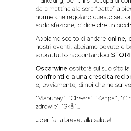
marketing, per chi si occupa di com
dalla mattina alla sera “batte” a pie
norme che regolano questo settore
soddisfazione, ci dice che un bicchi
Abbiamo scelto di andare
online,
nostri eventi, abbiamo bevuto e b
soprattutto raccontandoci
STORI
Oscarwine
ospiterà sul suo sito la
confronti e a una crescita reci
e, ovviamente, di noi che ne scriv
‘Mabuhay’, ‘Cheers’, ‘Kanpai’, ‘Cin 
zdrowie’, ‘Skål’…
…per farla breve: alla salute!