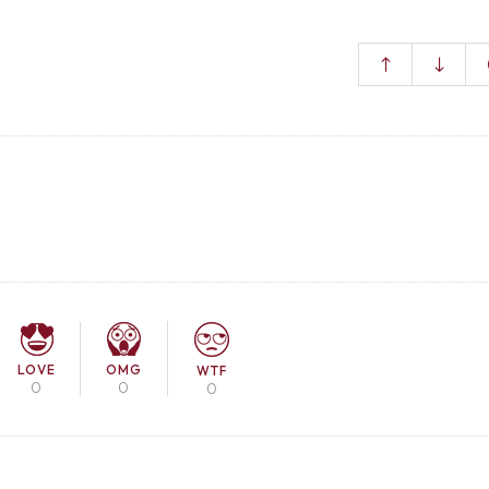
LOVE
OMG
WTF
0
0
0