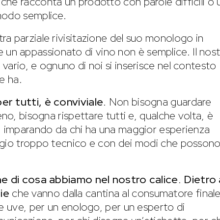
he racconta un prodotto con parole difficili o 
modo semplice.
tra parziale rivisitazione del suo monologo in
 un appassionato di vino non è semplice. Il nos
vario, e ognuno di noi si inserisce nel contesto
e ha.
 per tutti, è conviviale
. Non bisogna guardare
no, bisogna rispettare tutti e, qualche volta, è
à, imparando da chi ha una maggior esperienza
ggio troppo tecnico e con dei modi che posson
one di cosa abbiamo nel nostro calice
.
Dietro 
ie
che vanno dalla cantina al consumatore finale
le uve, per un enologo, per un esperto di