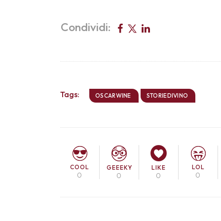
Condividi:
Tags:
OSCARWINE
STORIEDIVINO
COOL
LOL
GEEEKY
LIKE
0
0
0
0