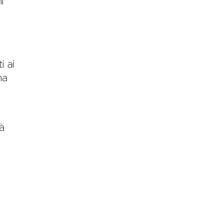
i
e
i ai
ma
rà