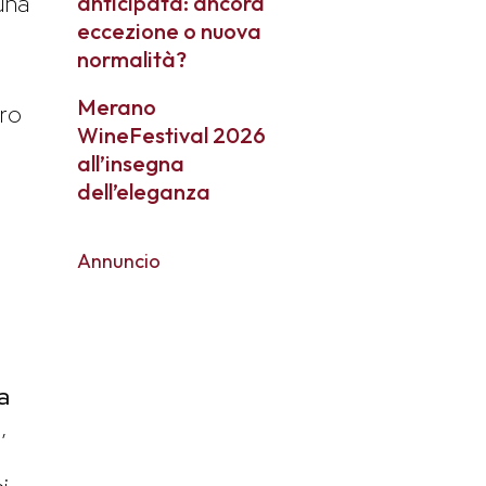
una
anticipata: ancora
eccezione o nuova
normalità?
Merano
tro
WineFestival 2026
all’insegna
dell’eleganza
Annuncio
o
a
,