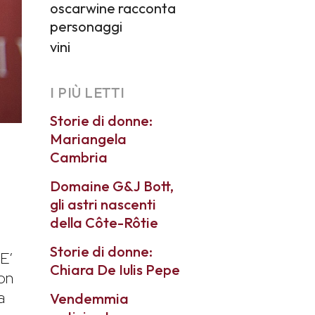
oscarwine racconta
personaggi
vini
I PIÙ LETTI
Storie di donne:
Mariangela
Cambria
Domaine G&J Bott,
gli astri nascenti
della Côte-Rôtie
Storie di donne:
 E’
Chiara De Iulis Pepe
non
a
Vendemmia