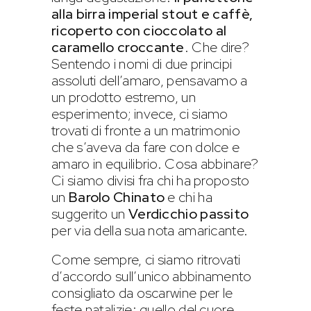
alla birra imperial stout e caffè,
ricoperto con cioccolato al
caramello croccante
. Che dire?
Sentendo i nomi di due principi
assoluti dell’amaro, pensavamo a
un prodotto estremo, un
esperimento; invece, ci siamo
trovati di fronte a un matrimonio
che s’aveva da fare con dolce e
amaro in equilibrio. Cosa abbinare?
Ci siamo divisi fra chi ha proposto
un
Barolo Chinato
e chi ha
suggerito un
Verdicchio passito
per via della sua nota amaricante.
Come sempre, ci siamo ritrovati
d’accordo sull’unico abbinamento
consigliato da oscarwine per le
feste natalizie: quello del cuore.