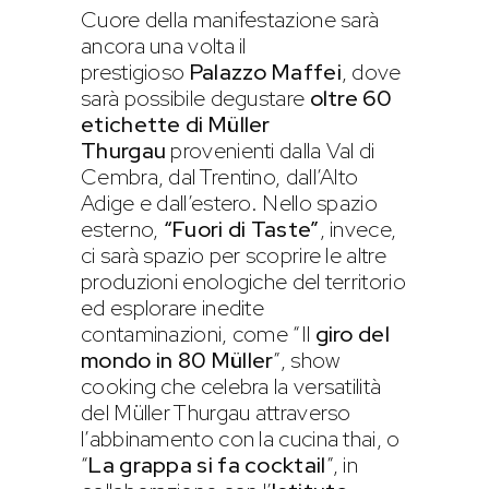
Cuore della manifestazione sarà
ancora una volta il
prestigioso
Palazzo Maffei
, dove
sarà possibile degustare
oltre 60
etichette di Müller
Thurgau
provenienti dalla Val di
Cembra, dal Trentino, dall’Alto
Adige e dall’estero. Nello spazio
esterno,
“Fuori di Taste”
, invece,
ci sarà spazio per scoprire le altre
produzioni enologiche del territorio
ed esplorare inedite
contaminazioni, come “Il
giro del
mondo in 80 Müller
”, show
cooking che celebra la versatilità
del Müller Thurgau attraverso
l’abbinamento con la cucina thai, o
“
La grappa si fa cocktail
”, in