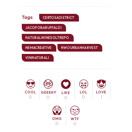
Tags:
CERTOSADISTRICT
JACOPOBARUFFALDI
NATURALWINESOLTREPO
NEMACREATIVE
NWOURBANHARVEST
VININATURALI
COOL
LOL
LOVE
GEEEKY
LIKE
0
0
1
0
0
OMG
WTF
0
0