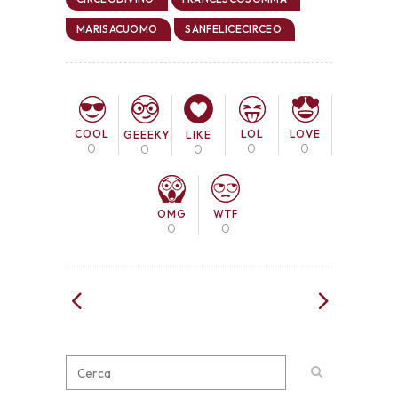
MARISACUOMO
SANFELICECIRCEO
COOL
LOL
LOVE
GEEEKY
LIKE
0
0
0
0
0
OMG
WTF
0
0