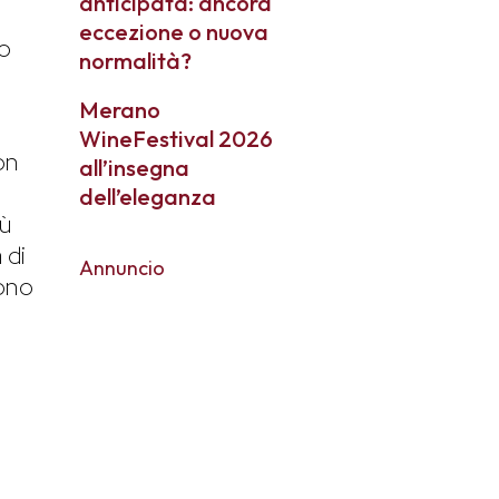
anticipata: ancora
eccezione o nuova
do
normalità?
Merano
WineFestival 2026
on
all’insegna
dell’eleganza
iù
 di
Annuncio
cono