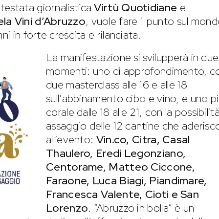
testata giornalistica
Virtù Quotidiane
e
la Vini d’Abruzzo
, vuole fare il punto sul mon
i in forte crescita e rilanciata.
La manifestazione si svilupperà in due
momenti: uno di approfondimento, c
due masterclass alle 16 e alle 18
sull’abbinamento cibo e vino, e uno p
corale dalle 18 alle 21, con la possibilità
assaggio delle 12 cantine che aderis
all’evento:
Vin.co, Citra, Casal
Thaulero, Eredi Legonziano,
Centorame, Matteo Ciccone,
Faraone, Luca Biagi, Piandimare,
Francesca Valente, Cioti e San
Lorenzo
. “Abruzzo in bolla” è un