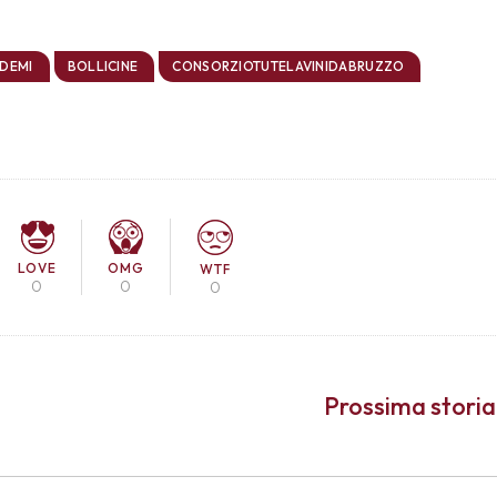
DEMI
BOLLICINE
CONSORZIOTUTELAVINIDABRUZZO
LOVE
OMG
WTF
0
0
0
Prossima storia