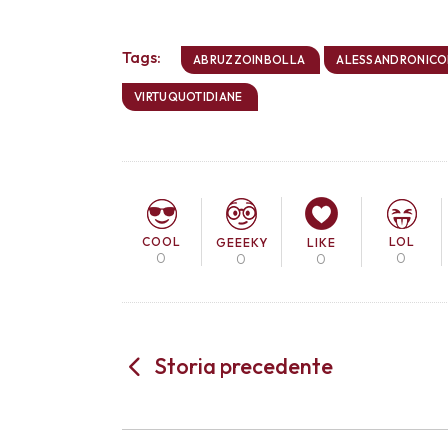
Tags:
ABRUZZOINBOLLA
ALESSANDRONICO
VIRTUQUOTIDIANE
COOL
LOL
GEEEKY
LIKE
0
0
0
0
Storia precedente