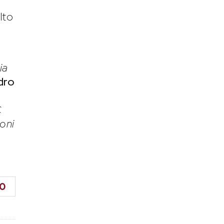
lto
ia
dro
C
toni
0