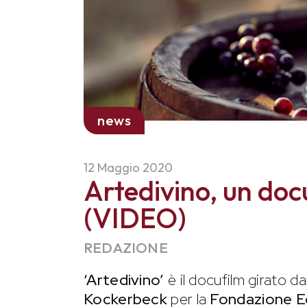
news
12 Maggio 2020
Artedivino, un docu
(VIDEO)
REDAZIONE
‘Artedivino’
è il docufilm girato d
Kockerbeck
per la
Fondazione Ed