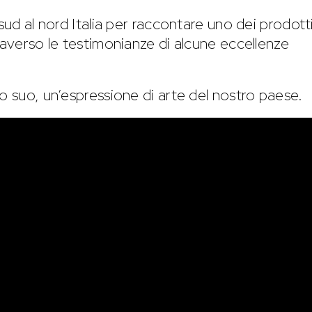
sud al nord Italia per raccontare uno dei prodotti
raverso le testimonianze di alcune eccellenze
o suo, un’espressione di arte del nostro paese.