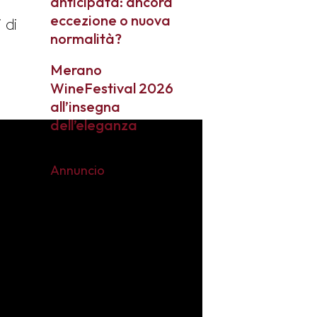
anticipata: ancora
eccezione o nuova
 di
normalità?
Merano
WineFestival 2026
all’insegna
dell’eleganza
Annuncio