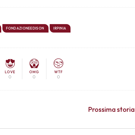
FONDAZIONEEDISON
IRPINIA
LOVE
OMG
WTF
0
0
0
Prossima storia