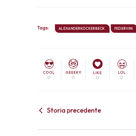
Tags:
ALEXANDERKOCKERBECK
FEDERVINI
COOL
LOL
GEEEKY
LIKE
0
0
0
0
Storia precedente