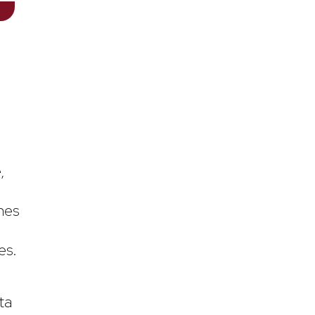
,
nes
es.
ta