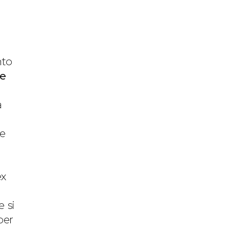
nto
le
a
e
ve
ex
e si
per