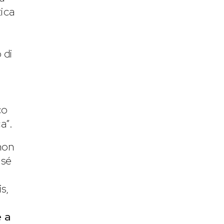
tica
 di
co
a”.
 non
 sé
s,
è a