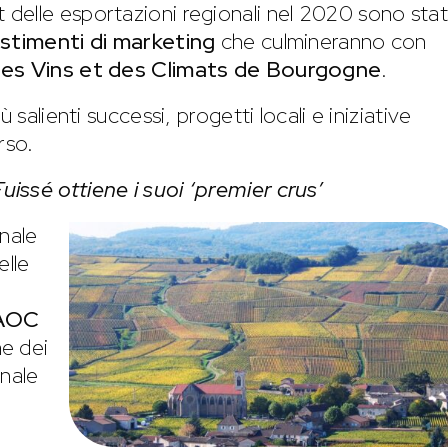
it delle esportazioni regionali nel 2020 sono sta
stimenti di marketing
che culmineranno con
des Vins et des Climats de Bourgogne
.
 salienti successi, progetti locali e iniziative
rso.
issé ottiene i suoi ‘premier crus’
nale
elle
AOC
ne dei
onale