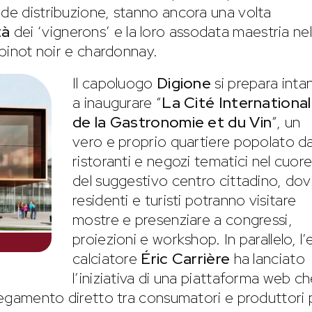
nde distribuzione, stanno ancora una volta
tà
dei ‘vignerons’ e la loro assodata maestria nel
 pinot noir e chardonnay.
Il capoluogo
Digione
si prepara inta
a inaugurare “
La Cité Internationa
de la Gastronomie et du Vin
”, un
vero e proprio quartiere popolato d
ristoranti e negozi tematici nel cuor
del suggestivo centro cittadino, do
residenti e turisti potranno visitare
mostre e presenziare a congressi,
proiezioni e workshop. In parallelo, l’
calciatore
Éric Carrière
ha lanciato
l’iniziativa di una piattaforma web ch
llegamento diretto tra consumatori e produttori 