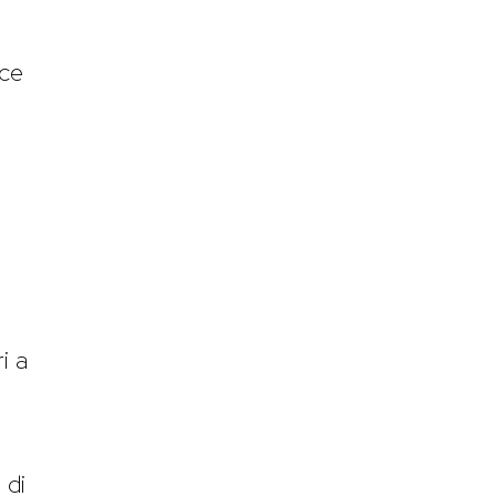
ace
i a
 di