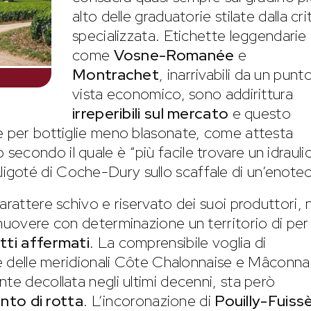
alto delle graduatorie stilate dalla cri
specializzata. Etichette leggendarie
come
Vosne-Romanée
e
Montrachet
, inarrivabili da un punto
vista economico, sono addirittura
irreperibili sul mercato
e questo
he per bottiglie meno blasonate, come attesta
econdo il quale è “più facile trovare un idrauli
goté di Coche-Dury sullo scaffale di un’enotec
arattere schivo e riservato dei suoi produttori,
omuovere con determinazione un territorio di per
tti affermati
. La comprensibile voglia di
rte delle meridionali Côte Chalonnaise e Mâconnai
te decollata negli ultimi decenni, sta però
to di rotta
. L’incoronazione di
Pouilly-Fuiss