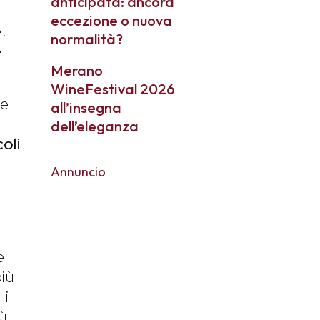
anticipata: ancora
eccezione o nuova
et
normalità?
e
Merano
WineFestival 2026
e
all’insegna
dell’eleganza
coli
Annuncio
e
più
li
ù