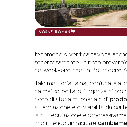
VOSNE-ROMANÉE
fenomeno si verifica talvolta anc
scherzosamente un noto proverbio s
nel week-end che un Bourgogne Ali
Tale meritoria fama, coniugata al c
ha mai sollecitato l’urgenza di pr
ricco di storia millenaria e di
prodo
affermazione e di visibilità da pa
la cui reputazione è progressivamen
imprimendo un radicale
cambiamen