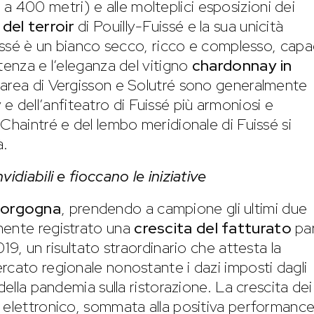
215 a 400 metri) e alle molteplici esposizioni dei
 del terroir
di Pouilly-Fuissé e la sua unicità
Fuissé è un bianco secco, ricco e complesso, cap
tenza e l’eleganza del vitigno
chardonnay in
ale area di Vergisson e Solutré sono generalmente
ly e dell’anfiteatro di Fuissé più armoniosi e
Chaintré e del lembo meridionale di Fuissé si
à.
idiabili e fioccano le iniziative
 Borgogna
, prendendo a campione gli ultimi due
mente registrato una
crescita del fatturato
par
19, un risultato straordinario che attesta la
rcato regionale nonostante i dazi imposti dagli
della pandemia sulla ristorazione. La crescita dei
 elettronico, sommata alla positiva performance