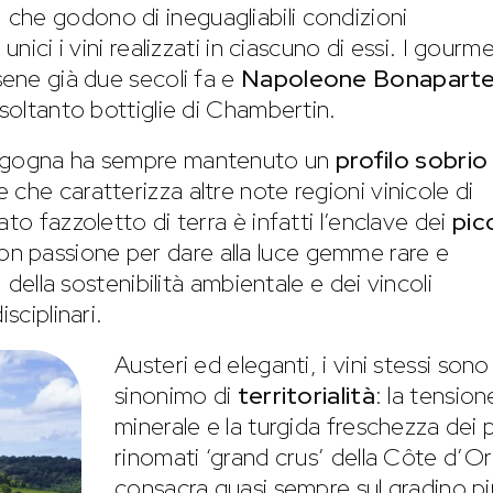
 che godono di ineguagliabili condizioni
unici i vini realizzati in ciascuno di essi. I gourm
sene già due secoli fa e
Napoleone Bonapart
 soltanto bottiglie di Chambertin.
orgogna ha sempre mantenuto un
profilo sobrio
che caratterizza altre note regioni vinicole di
to fazzoletto di terra è infatti l’enclave dei
pic
con passione per dare alla luce gemme rare e
, della sostenibilità ambientale e dei vincoli
sciplinari.
Austeri ed eleganti, i vini stessi sono
sinonimo di
territorialità
: la tension
minerale e la turgida freschezza dei 
rinomati ‘grand crus’ della Côte d’Or 
consacra quasi sempre sul gradino pi