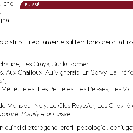
u
che
FUISSÉ
o
ogna
 distribuiti equamente sul territorio dei quattro
chaude, Les Crays, Sur la Roche;
s, Aux Chailloux, Au Vignerais, En Servy, La Frérie
s*;
s Ménétrières, Les Perrières, Les Reisses, Les Vig
de Monsieur Noly, Le Clos Reyssier, Les Chevrièr
olutré-Pouilly e di Fuissé.
 quindici eterogenei profili pedologici, coniuga