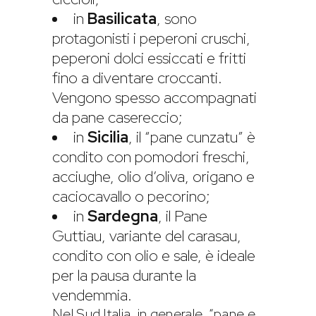
in
Basilicata
, sono
protagonisti i peperoni cruschi,
peperoni dolci essiccati e fritti
fino a diventare croccanti.
Vengono spesso accompagnati
da pane casereccio;
in
Sicilia
, il “pane cunzatu” è
condito con pomodori freschi,
acciughe, olio d’oliva, origano e
caciocavallo o pecorino;
in
Sardegna
, il Pane
Guttiau, variante del carasau,
condito con olio e sale, è ideale
per la pausa durante la
vendemmia.
Nel Sud Italia, in generale, “pane e