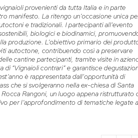
ignaioli provenienti da tutta Italia
e in parte
tro manifesto. La ritengo un’occasione unica pe
octoni e tradizionali. I partecipanti all’evento
sostenibili, biologici e biodinamici, promuovendo
lla produzione. L’obiettivo primario dei produtto
i viti autoctone, contribuendo così a preservare
 delle cantine partecipanti, tramite visite in azien
ita di “Vignaioli contrari” e garantisce degustazion
uest’anno è rappresentata dall’opportunità di
ass che si svolgeranno nella ex-chiesa di Santa
la Rocca Rangoni, un luogo appena ristrutturato 
ivo per l’approfondimento di tematiche legate a