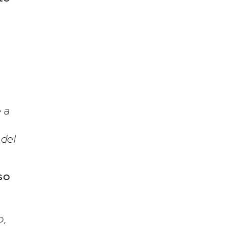
e a
 del
so
o,