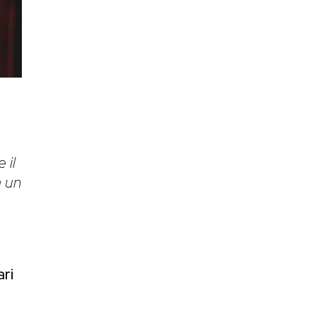
 il
a un
ri