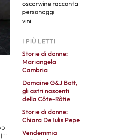
oscarwine racconta
personaggi
vini
I PIÙ LETTI
Storie di donne:
Mariangela
Cambria
Domaine G&J Bott,
gli astri nascenti
della Côte-Rôtie
Storie di donne:
Chiara De Iulis Pepe
65
Vendemmia
’11