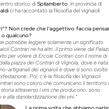
entro storico di
Spilamberto
, in provincia di
aldi
ci ha raccontato la filosofia dei vignaioli
ari”? Non crede che l’aggettivo faccia pensa
a o qualcuno?
me potrebbe leggere solamente un significato
oli Contrari ne ha altri. Il primo viene dal Pala
ito per volere di Ercole Contrari con il nome di
lla piazza dei Contrari di Vignola, dove è nata
no-artigianali dei vignaioli e dove si sono svolte 
festazione. Poi, c’è la filosofia dei Vignaioli
Contrari sono
coloro che comunicano il territorio 
storia attraverso i vini che producono: sono
 e alla standardizzazione dei vini
.”
La prima volta che abbiamo parla