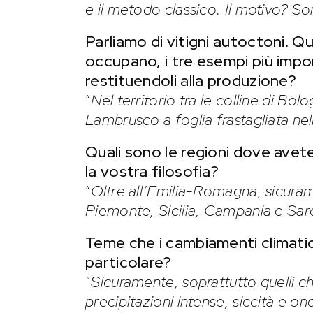
e il metodo classico. Il motivo? Son
Parliamo di vitigni autoctoni. Q
occupano, i tre esempi più impor
restituendoli alla produzione?
“
Nel territorio tra le colline di Bo
Lambrusco a foglia frastagliata nell
Quali sono le regioni dove avet
la vostra filosofia?
“
Oltre all’Emilia-Romagna, sicuram
Piemonte, Sicilia, Campania e Sa
Teme che i cambiamenti climatici
particolare?
“
Sicuramente, soprattutto quelli c
precipitazioni intense, siccità e on