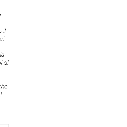
r
 il
ri
da
i di
che
l