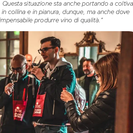
a. Questa situazione sta anche portando a coltiv
 in collina e in pianura, dunque, ma anche dove
 impensabile produrre vino di qualità.”