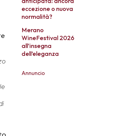
anticipata: ancora
eccezione o nuova
normalità?
Merano
re
WineFestival 2026
all’insegna
dell’eleganza
zzo
Annuncio
le
di
to